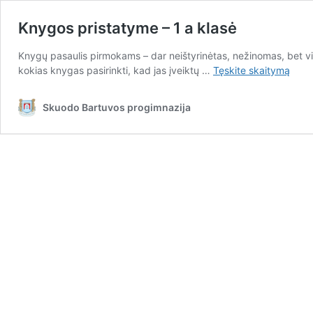
Knygos pristatyme – 1 a klasė
Knygų pasaulis pirmokams – dar neištyrinėtas, nežinomas, bet vilio
Knygos
kokias knygas pasirinkti, kad jas įveiktų …
Tęskite
skaitymą
pristatyme
–
Skuodo Bartuvos progimnazija
1
a
klasė