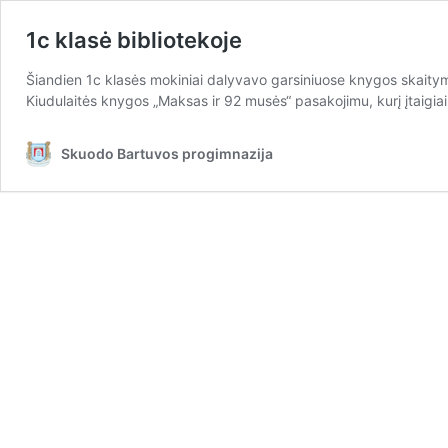
1c klasė bibliotekoje
Šiandien 1c klasės mokiniai dalyvavo garsiniuose knygos skaitymu
Kiudulaitės knygos „Maksas ir 92 musės“ pasakojimu, kurį įtaigia
Skuodo Bartuvos progimnazija