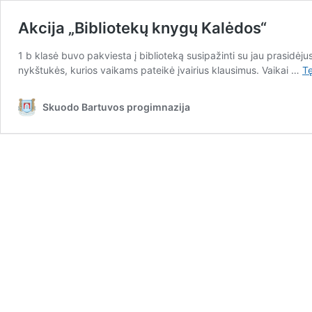
Akcija „Bibliotekų knygų Kalėdos“
1 b klasė buvo pakviesta į biblioteką susipažinti su jau prasidėj
nykštukės, kurios vaikams pateikė įvairius klausimus. Vaikai …
T
Skuodo Bartuvos progimnazija