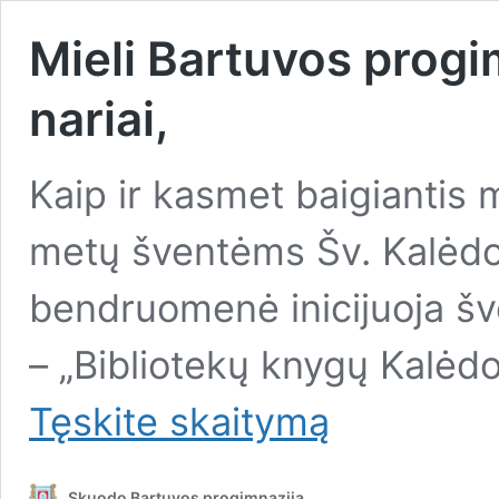
Mieli Bartuvos prog
nariai,
Kaip ir kasmet baigiantis
metų šventėms Šv. Kalėdo
bendruomenė inicijuoja šv
– „Bibliotekų knygų Kalėdos
Mieli
Tęskite
skaitymą
Bartuvos
progimnazijos
bendruomenės
Skuodo Bartuvos progimnazija
nariai,