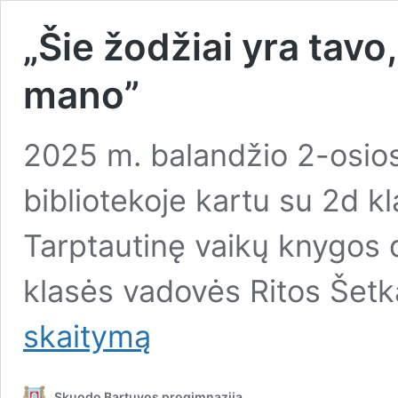
„Šie žodžiai yra tavo,
mano”
2025 m. balandžio 2-osios
bibliotekoje kartu su 2d 
Tarptautinę vaikų knygos 
klasės vadovės Ritos Šetk
skaitymą
Skuodo Bartuvos progimnazija