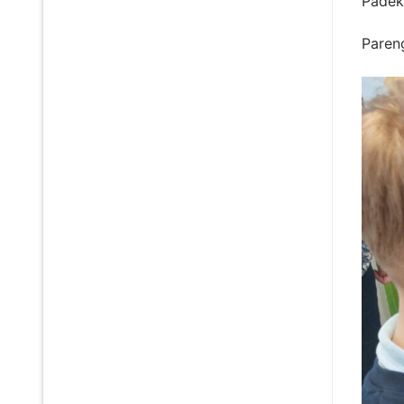
Padėko
Paren