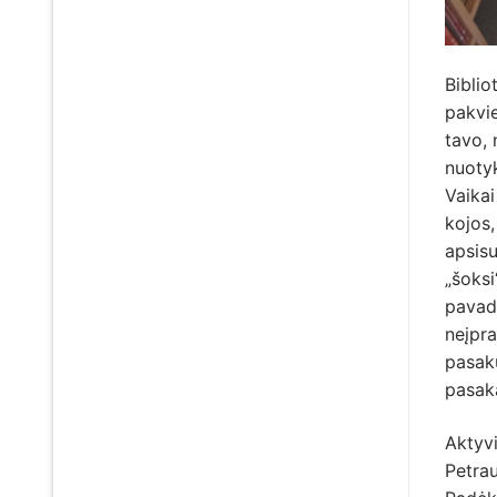
Bibli
pakvie
tavo, 
nuotyk
Vaikai
kojos,
apsisu
„šoks
pavadi
neįpra
pasakų
pasak
Aktyvi
Petrau