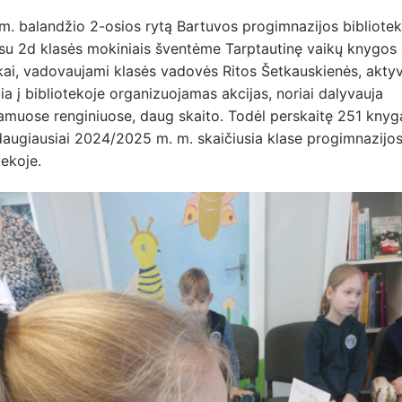
m. balandžio 2-osios rytą Bartuvos progimnazijos bibliotek
su 2d klasės mokiniais šventėme Tarptautinę vaikų knygos 
ai, vadovaujami klasės vadovės Ritos Šetkauskienės, aktyv
gia į bibliotekoje organizuojamas akcijas, noriai dalyvauja
muose renginiuose, daug skaito. Todėl perskaitę 251 knygą
daugiausiai 2024/2025 m. m. skaičiusia klase progimnazijo
tekoje.