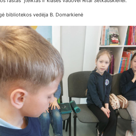
s raštas įteiktas ir klasės vadovei Ritai Šetkauskienei.
gė bibliotekos vedėja B. Domarkienė