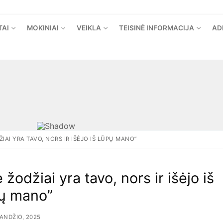
TAI
MOKINIAI
VEIKLA
TEISINĖ INFORMACIJA
AD
ŽIAI YRA TAVO, NORS IR IŠĖJO IŠ LŪPŲ MANO”
e žodžiai yra tavo, nors ir išėjo iš
ų mano”
ANDŽIO, 2025