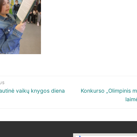
igacija
US
p
ous
Next
autinė vaikų knygos diena
Konkurso „Olimpinis 
post:
laim
šų