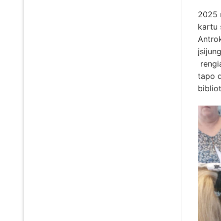
2025 
kartu 
Antrok
įsijun
rengia
tapo 
biblio