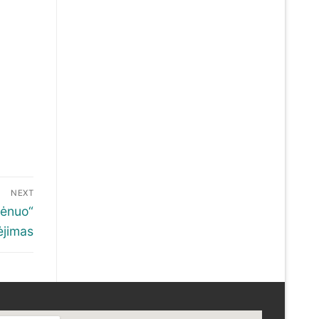
NEXT
mėnuo“
ėjimas