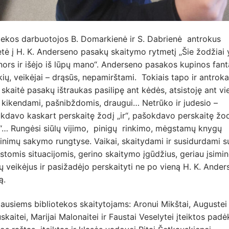
otekos darbuotojos B. Domarkienė ir S. Dabrienė antrokus
tė į H. K. Anderseno pasakų skaitymo rytmetį „Šie žodžiai 
nors ir išėjo iš lūpų mano“. Anderseno pasakos kupinos fant
ių, veikėjai – drąsūs, nepamirštami. Tokiais tapo ir antroka
 skaitė pasakų ištraukas pasilipę ant kėdės, atsistoję ant v
 kikendami, pašnibždomis, draugui… Netrūko ir judesio –
kdavo kaskart perskaitę žodį „ir“, pašokdavo perskaitę žo
i“… Rungėsi siūlų vijimo, pinigų rinkimo, mėgstamų knygų
nimų sakymo rungtyse. Vaikai, skaitydami ir susidurdami s
stomis situacijomis, gerino skaitymo įgūdžius, geriau įsimi
 veikėjus ir pasižadėjo perskaityti ne po vieną H. K. Ande
ą.
ausiems bibliotekos skaitytojams: Aronui Mikštai, Augustei
skaitei, Marijai Malonaitei ir Faustai Veselytei įteiktos padė