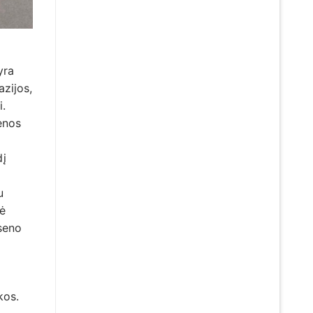
yra
azijos,
i.
ienos
dį
u
nė
rseno
kos.