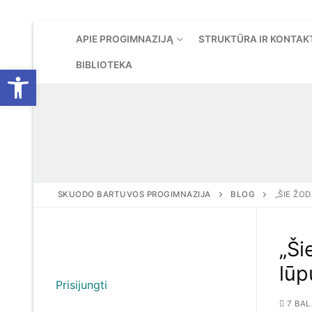
Eiti
APIE PROGIMNAZIJĄ
STRUKTŪRA IR KONTAK
prie
turinio
BIBLIOTEKA
Open toolbar
SKUODO BARTUVOS PROGIMNAZIJA
BLOG
„ŠIE ŽOD
„Ši
lūp
Prisijungti
7 BAL