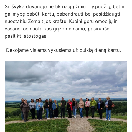
Ši išvyka dovanojo ne tik naujų žinių ir įspūdžių, bet ir
galimybę pabūti kartu, pabendrauti bei pasidžiaugti
nuostabiu Žemaitijos kraštu. Kupini gerų emocijų ir
vasariškos nuotaikos grįžome namo, pasiruošę
pasitikti atostogas.
Dėkojame visiems vykusiems už puikią dieną kartu.