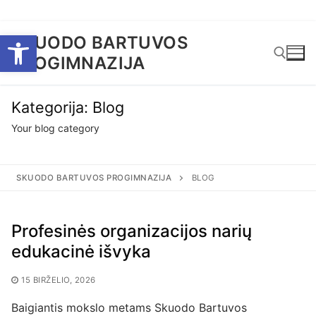
Eiti
Open toolbar
SKUODO BARTUVOS
prie
PROGIMNAZIJA
turinio
Kategorija:
Blog
Ieškoti:
Your blog category
SKUODO BARTUVOS PROGIMNAZIJA
BLOG
Profesinės organizacijos narių
edukacinė išvyka
15 BIRŽELIO, 2026
Baigiantis mokslo metams Skuodo Bartuvos