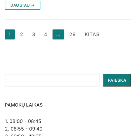
DAUGIAU →
Įrašų
1
2
3
4
…
29
KITAS
puslapiavimas
Paieška
PAIEŠKA
PAMOKŲ LAIKAS
1. 08:00 - 08:45
2. 08:55 - 09:40