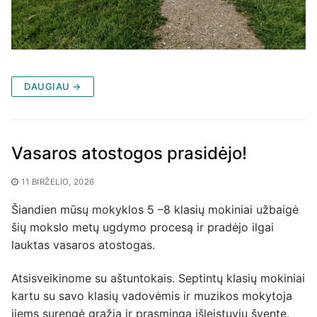
DAUGIAU →
Vasaros atostogos prasidėjo!
11 BIRŽELIO, 2026
Šiandien mūsų mokyklos 5 –8 klasių mokiniai užbaigė
šių mokslo metų ugdymo procesą ir pradėjo ilgai
lauktas vasaros atostogas.
Atsisveikinome su aštuntokais. Septintų klasių mokiniai
kartu su savo klasių vadovėmis ir muzikos mokytoja
jiems surengė gražią ir prasmingą išleistuvių šventę.