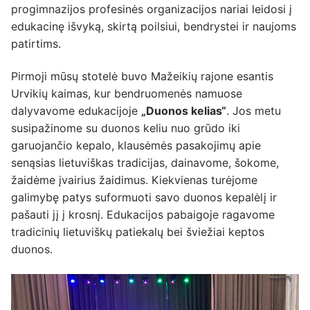
progimnazijos profesinės organizacijos nariai leidosi į
edukacinę išvyką, skirtą poilsiui, bendrystei ir naujoms
patirtims.
Pirmoji mūsų stotelė buvo Mažeikių rajone esantis
Urvikių kaimas, kur bendruomenės namuose
dalyvavome edukacijoje
„Duonos kelias“
. Jos metu
susipažinome su duonos keliu nuo grūdo iki
garuojančio kepalo, klausėmės pasakojimų apie
senąsias lietuviškas tradicijas, dainavome, šokome,
žaidėme įvairius žaidimus. Kiekvienas turėjome
galimybę patys suformuoti savo duonos kepalėlį ir
pašauti jį į krosnį. Edukacijos pabaigoje ragavome
tradicinių lietuviškų patiekalų bei šviežiai keptos
duonos.