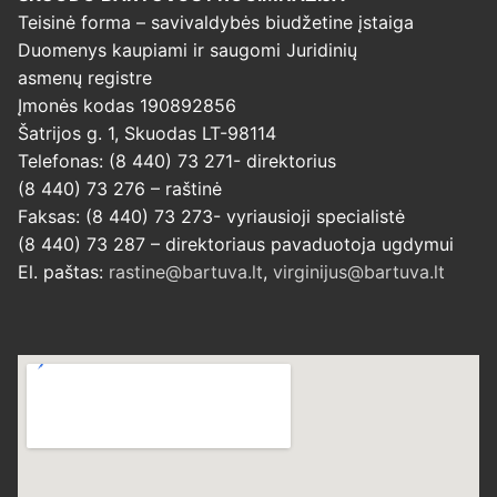
Teisinė forma – savivaldybės biudžetine įstaiga
Duomenys kaupiami ir saugomi Juridinių
asmenų registre
Įmonės kodas 190892856
Šatrijos g. 1, Skuodas LT-98114
Telefonas: (8 440) 73 271- direktorius
(8 440) 73 276 – raštinė
Faksas: (8 440) 73 273- vyriausioji specialistė
(8 440) 73 287 – direktoriaus pavaduotoja ugdymui
El. paštas:
rastine@bartuva.lt
,
virginijus@bartuva.lt