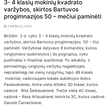
3- 4 klasių mokinių kvadrato
varžybos, skirtos Bartuvos
progimnazijos 50 – mečiui paminėti
3 BIRŽELIO, 2026
Birželio 2 d. vyko 3 – 4 klasių mokinių kvadrato
varžybos, skirtos Bartuvos progimnazijos 50 – čiui
paminėti. Varžybose dalyvavo 8 komandos, kurios
rungtyniavo suskirstytos į du pogrupius, vyko
pusfinaliai ir finaliniai susitikimai. Po atkaklių ir
permainingų rungtynių varžybų nugalėtojais,
nepralaimėję nei vienų rungytnių, tapo 4B klasės
mokiniai, vadovaujami klasės auklėtojos Aidos
Paulauskienės. Antra vieta atiteko 3D klasei, kurios
vadovė Rita Šetkauskienė. Trečia vieta 4C klasei,
vadovė – Rasa Arlauskienė, ketvirta 3C, kurios vadovė
Genutė Černeckienė.