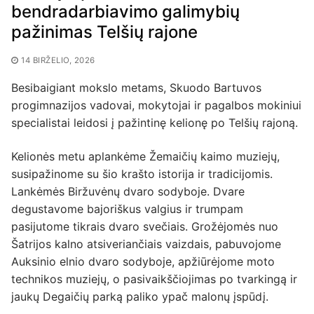
bendradarbiavimo galimybių
pažinimas Telšių rajone
14 BIRŽELIO, 2026
Besibaigiant mokslo metams, Skuodo Bartuvos
progimnazijos vadovai, mokytojai ir pagalbos mokiniui
specialistai leidosi į pažintinę kelionę po Telšių rajoną.
Kelionės metu aplankėme Žemaičių kaimo muziejų,
susipažinome su šio krašto istorija ir tradicijomis.
Lankėmės Biržuvėnų dvaro sodyboje. Dvare
degustavome bajoriškus valgius ir trumpam
pasijutome tikrais dvaro svečiais. Grožėjomės nuo
Šatrijos kalno atsiveriančiais vaizdais, pabuvojome
Auksinio elnio dvaro sodyboje, apžiūrėjome moto
technikos muziejų, o pasivaikščiojimas po tvarkingą ir
jaukų Degaičių parką paliko ypač malonų įspūdį.