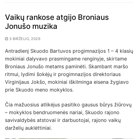
Vaikų rankose atgijo Broniaus
Jonušo muzika
3 BIRŽELIO, 2026
Antradienį Skuodo Bartuvos progimnazijos 1 – 4 klasių
mokiniai dalyvavo prasmingame renginyje, skirtame
Broniaus Jonušo metams paminėti. Skambant maršo
ritmui, lydimi šokėjų ir progimnazijos direktoriaus
Virginijaus Jokšo, mokiniai iškilminga eisena žygiavo
prie Skuodo meno mokyklos.
Čia mažuosius atlikėjus pasitiko gausus būrys žiūrovų
– mokyklos bendruomenės nariai, Skuodo rajono
savivaldybės atstovai ir darbuotojai, rajono vaikų
darželių auklėttiniai.