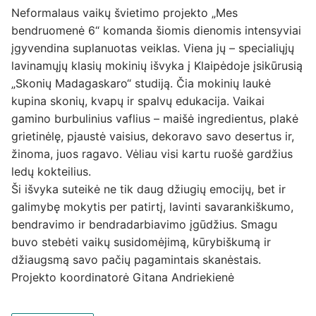
Neformalaus vaikų švietimo projekto „Mes
bendruomenė 6“ komanda šiomis dienomis intensyviai
įgyvendina suplanuotas veiklas. Viena jų – specialiųjų
lavinamųjų klasių mokinių išvyka į Klaipėdoje įsikūrusią
„Skonių Madagaskaro“ studiją. Čia mokinių laukė
kupina skonių, kvapų ir spalvų edukacija. Vaikai
gamino burbulinius vaflius – maišė ingredientus, plakė
grietinėlę, pjaustė vaisius, dekoravo savo desertus ir,
žinoma, juos ragavo. Vėliau visi kartu ruošė gardžius
ledų kokteilius.
Ši išvyka suteikė ne tik daug džiugių emocijų, bet ir
galimybę mokytis per patirtį, lavinti savarankiškumo,
bendravimo ir bendradarbiavimo įgūdžius. Smagu
buvo stebėti vaikų susidomėjimą, kūrybiškumą ir
džiaugsmą savo pačių pagamintais skanėstais.
Projekto koordinatorė Gitana Andriekienė