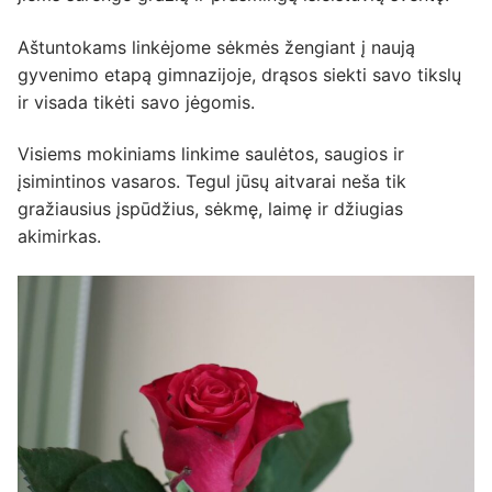
Aštuntokams linkėjome sėkmės žengiant į naują
gyvenimo etapą gimnazijoje, drąsos siekti savo tikslų
ir visada tikėti savo jėgomis.
Visiems mokiniams linkime saulėtos, saugios ir
įsimintinos vasaros. Tegul jūsų aitvarai neša tik
gražiausius įspūdžius, sėkmę, laimę ir džiugias
akimirkas.