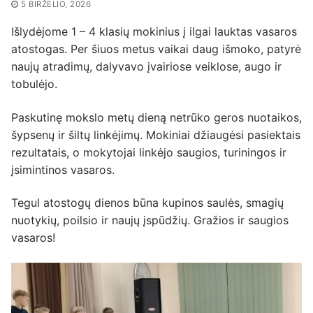
5 BIRŽELIO, 2026
Išlydėjome 1 – 4 klasių mokinius į ilgai lauktas vasaros
atostogas. Per šiuos metus vaikai daug išmoko, patyrė
naujų atradimų, dalyvavo įvairiose veiklose, augo ir
tobulėjo.
Paskutinę mokslo metų dieną netrūko geros nuotaikos,
šypsenų ir šiltų linkėjimų. Mokiniai džiaugėsi pasiektais
rezultatais, o mokytojai linkėjo saugios, turiningos ir
įsimintinos vasaros.
Tegul atostogų dienos būna kupinos saulės, smagių
nuotykių, poilsio ir naujų įspūdžių. Gražios ir saugios
vasaros!