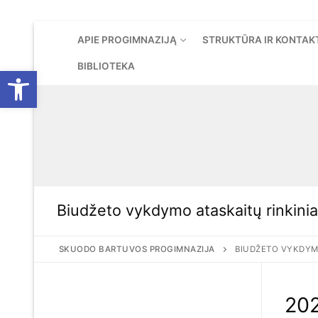
Eiti
APIE PROGIMNAZIJĄ
STRUKTŪRA IR KONTAK
prie
turinio
BIBLIOTEKA
Open toolbar
Biudžeto vykdymo ataskaitų rinkinia
SKUODO BARTUVOS PROGIMNAZIJA
BIUDŽETO VYKDYMO
202