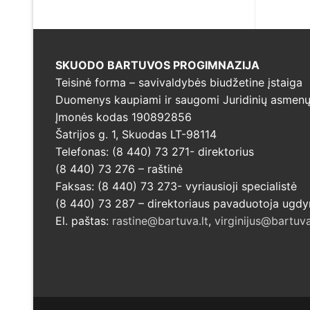
SKUODO BARTUVOS PROGIMNAZIJA
Teisinė forma – savivaldybės biudžetine įstaiga
Duomenys kaupiami ir saugomi Juridinių asmenų 
Įmonės kodas 190892856
Šatrijos g. 1, Skuodas LT-98114
Telefonas: (8 440) 73 271- direktorius
(8 440) 73 276 – raštinė
Faksas: (8 440) 73 273- vyriausioji specialistė
(8 440) 73 287 – direktoriaus pavaduotoja ugd
El. paštas:
rastine@bartuva.lt
,
virginijus@bartuva