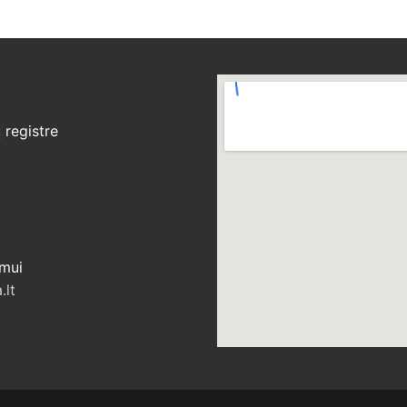
registre
ymui
.lt