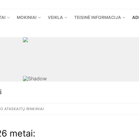
TAI
MOKINIAI
VEIKLA
TEISINĖ INFORMACIJA
AD
i
 ATASKAITŲ RINKINIAI
6 metai: