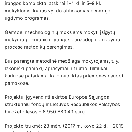
įrangos komplektai atskirai 1–4 kl. ir 5–8 kl.
mokykloms, kurios vykdo atitinkamas bendrojo
ugdymo programas.
Gamtos ir technologinių mokslams mokyti įsigytų
mokymo priemonių ir įrangos panaudojimo ugdymo
procese metodikų parengimas.
Bus parengta metodinė medžiaga mokytojams, t. y.
lakoniški pamokų aprašymai ir trumpi filmukai,
kuriuose patariama, kaip nupirktas priemones naudoti
pamokose.
Projektui įgyvendinti skirtos Europos Sąjungos
struktūrinių fondų ir Lietuvos Respublikos valstybės
biudžeto lėšos – 6 950 880,43 eurų.
Projekto trukmė: 28 mėn. (2017 m. kovo 22 d. – 2019