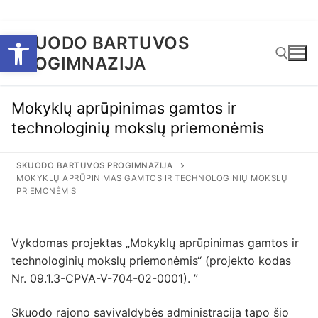
Eiti
Open toolbar
SKUODO BARTUVOS
prie
PROGIMNAZIJA
turinio
Mokyklų aprūpinimas gamtos ir
Ieškoti:
technologinių mokslų priemonėmis
SKUODO BARTUVOS PROGIMNAZIJA
MOKYKLŲ APRŪPINIMAS GAMTOS IR TECHNOLOGINIŲ MOKSLŲ
PRIEMONĖMIS
Vykdomas projektas „Mokyklų aprūpinimas gamtos ir
technologinių mokslų priemonėmis“ (projekto kodas
Nr. 09.1.3-CPVA-V-704-02-0001). ”
Skuodo rajono savivaldybės administracija tapo šio