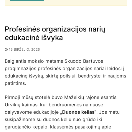
Profesinės organizacijos narių
edukacinė išvyka
15 BIRŽELIO, 2026
Baigiantis mokslo metams Skuodo Bartuvos
progimnazijos profesinės organizacijos nariai leidosi į
edukacinę išvyką, skirtą poilsiui, bendrystei ir naujoms
patirtims.
Pirmoji mūsų stotelė buvo Mažeikių rajone esantis
Urvikių kaimas, kur bendruomenės namuose
dalyvavome edukacijoje
„Duonos kelias“
. Jos metu
susipažinome su duonos keliu nuo grūdo iki
garuojančio kepalo, klausėmės pasakojimų apie