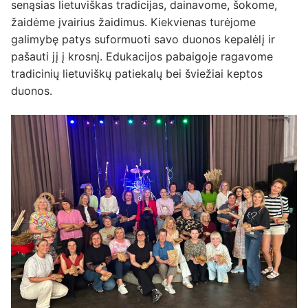
senąsias lietuviškas tradicijas, dainavome, šokome,
žaidėme įvairius žaidimus. Kiekvienas turėjome
galimybę patys suformuoti savo duonos kepalėlį ir
pašauti jį į krosnį. Edukacijos pabaigoje ragavome
tradicinių lietuviškų patiekalų bei šviežiai keptos
duonos.