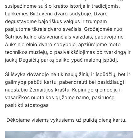
susipažinome su šio krašto istorija ir tradicijomis.
Lankėmės Biržuvėnų dvaro sodyboje. Dvare
degustavome bajoriškus valgius ir trumpam
pasijutome tikrais dvaro svečiais. Grožėjomės nuo
Šatrijos kalno atsiveriančiais vaizdais, pabuvojome
Auksinio elnio dvaro sodyboje, apžiūrėjome moto
technikos muziejų, o pasivaikščiojimas po tvarkingą ir
jaukų Degaičių parką paliko ypač malonų įspūdį.
Ši išvyka dovanojo ne tik naujų žinių ir įspūdžių, bet ir
galimybę pabūti kartu, pabendrauti bei pasidžiaugti
nuostabiu Žemaitijos kraštu. Kupini gerų emocijų ir
vasariškos nuotaikos grįžome namo, pasiruošę
pasitikti atostogas.
Dėkojame visiems vykusiems už puikią dieną kartu.