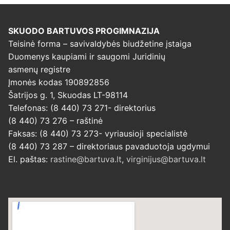
SKUODO BARTUVOS PROGIMNAZIJA
Teisinė forma – savivaldybės biudžetine įstaiga
Duomenys kaupiami ir saugomi Juridinių
asmenų registre
Įmonės kodas 190892856
Šatrijos g. 1, Skuodas LT-98114
Telefonas: (8 440) 73 271- direktorius
(8 440) 73 276 – raštinė
Faksas: (8 440) 73 273- vyriausioji specialistė
(8 440) 73 287 – direktoriaus pavaduotoja ugdymui
El. paštas:
rastine@bartuva.lt
,
virginijus@bartuva.lt