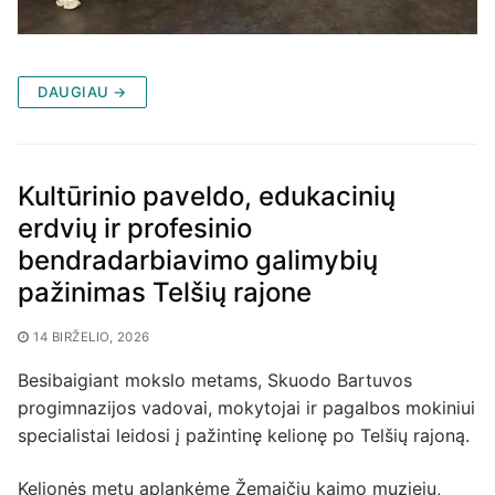
DAUGIAU →
Kultūrinio paveldo, edukacinių
erdvių ir profesinio
bendradarbiavimo galimybių
pažinimas Telšių rajone
14 BIRŽELIO, 2026
Besibaigiant mokslo metams, Skuodo Bartuvos
progimnazijos vadovai, mokytojai ir pagalbos mokiniui
specialistai leidosi į pažintinę kelionę po Telšių rajoną.
Kelionės metu aplankėme Žemaičių kaimo muziejų,