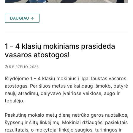
DAUGIAU →
1 – 4 klasių mokiniams prasideda
vasaros atostogos!
5 BIRŽELIO, 2026
Išlydėjome 1 – 4 klasių mokinius į ilgai lauktas vasaros
atostogas. Per šiuos metus vaikai daug išmoko, patyrė
naujų atradimų, dalyvavo įvairiose veiklose, augo ir
tobulėjo.
Paskutinę mokslo metų dieną netrūko geros nuotaikos,
šypsenų ir šiltų linkėjimų. Mokiniai džiaugėsi pasiektais
rezultatais, o mokytojai linkėjo saugios, turiningos ir