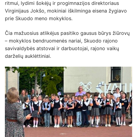
ritmui, lydimi šokėjų ir progimnazijos direktoriaus
Virginijaus Jokšo, mokiniai iškilminga eisena žygiavo
prie Skuodo meno mokyklos.
Čia mažuosius atlikėjus pasitiko gausus būrys žiūrovų
– mokyklos bendruomenės nariai, Skuodo rajono
savivaldybės atstovai ir darbuotojai, rajono vaikų
darželių auklėttiniai.