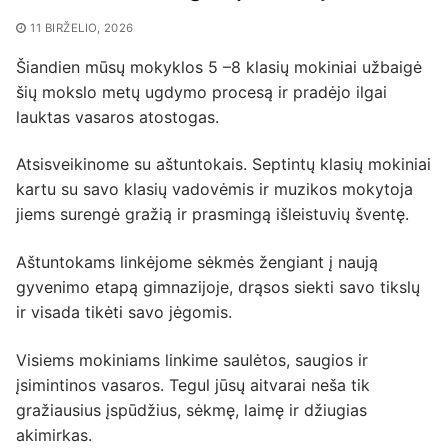
11 BIRŽELIO, 2026
Šiandien mūsų mokyklos 5 –8 klasių mokiniai užbaigė
šių mokslo metų ugdymo procesą ir pradėjo ilgai
lauktas vasaros atostogas.
Atsisveikinome su aštuntokais. Septintų klasių mokiniai
kartu su savo klasių vadovėmis ir muzikos mokytoja
jiems surengė gražią ir prasmingą išleistuvių šventę.
Aštuntokams linkėjome sėkmės žengiant į naują
gyvenimo etapą gimnazijoje, drąsos siekti savo tikslų
ir visada tikėti savo jėgomis.
Visiems mokiniams linkime saulėtos, saugios ir
įsimintinos vasaros. Tegul jūsų aitvarai neša tik
gražiausius įspūdžius, sėkmę, laimę ir džiugias
akimirkas.