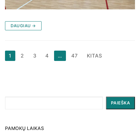
DAUGIAU →
Įrašų
1
2
3
4
…
47
KITAS
puslapiavimas
Paieška
PAIEŠKA
PAMOKŲ LAIKAS