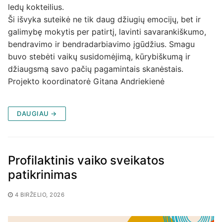
ledų kokteilius.
Ši išvyka suteikė ne tik daug džiugių emocijų, bet ir
galimybę mokytis per patirtį, lavinti savarankiškumo,
bendravimo ir bendradarbiavimo įgūdžius. Smagu
buvo stebėti vaikų susidomėjimą, kūrybiškumą ir
džiaugsmą savo pačių pagamintais skanėstais.
Projekto koordinatorė Gitana Andriekienė
DAUGIAU →
Profilaktinis vaiko sveikatos
patikrinimas
4 BIRŽELIO, 2026