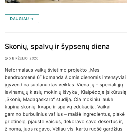
DAUGIAU →
Skonių, spalvų ir šypsenų diena
5 BIRŽELIO, 2026
Neformalaus vaikų švietimo projekto „Mes
bendruomenė 6“ komanda šiomis dienomis intensyviai
įgyvendina suplanuotas veiklas. Viena jų – specialiųjų
lavinamųjų klasių mokinių išvyka į Klaipėdoje įsikūrusią
„Skonių Madagaskaro“ studiją. Čia mokinių laukė
kupina skonių, kvapų ir spalvų edukacija. Vaikai
gamino burbulinius vaflius – maišė ingredientus, plakė
grietinėlę, pjaustė vaisius, dekoravo savo desertus ir,
žinoma, juos ragavo. Vėliau visi kartu ruošė gardžius