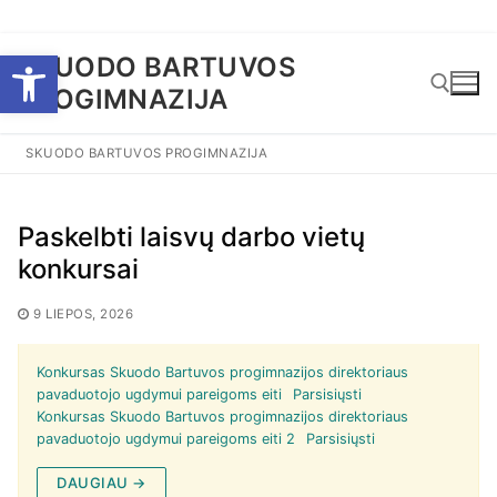
Eiti
Open toolbar
SKUODO BARTUVOS
prie
PROGIMNAZIJA
turinio
SKUODO BARTUVOS PROGIMNAZIJA
Ieškoti:
Paskelbti laisvų darbo vietų
konkursai
9 LIEPOS, 2026
Konkursas Skuodo Bartuvos progimnazijos direktoriaus
pavaduotojo ugdymui pareigoms eiti
Parsisiųsti
Konkursas Skuodo Bartuvos progimnazijos direktoriaus
pavaduotojo ugdymui pareigoms eiti 2
Parsisiųsti
DAUGIAU →