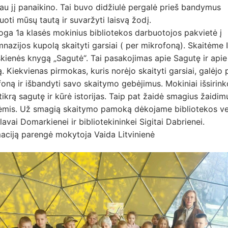
au jį panaikino. Tai buvo didžiulė pergalė prieš bandymus
kuoti mūsų tautą ir suvaržyti laisvą žodį.
oga 1a klasės mokinius bibliotekos darbuotojos pakvietė į
nazijos kupolą skaityti garsiai ( per mikrofoną). Skaitėme 
kienės knygą „Sagutė“. Tai pasakojimas apie Sagutę ir api
. Kiekvienas pirmokas, kuris norėjo skaityti garsiai, galėjo 
oną ir išbandyti savo skaitymo gebėjimus. Mokiniai išsirin
tikrą sagutę ir kūrė istorijas. Taip pat žaidė smagius žaidim
ėmis. Už smagią skaitymo pamoką dėkojame bibliotekos ve
lavai Domarkienei ir bibliotekininkei Sigitai Dabrienei.
aciją parengė mokytoja Vaida Litvinienė