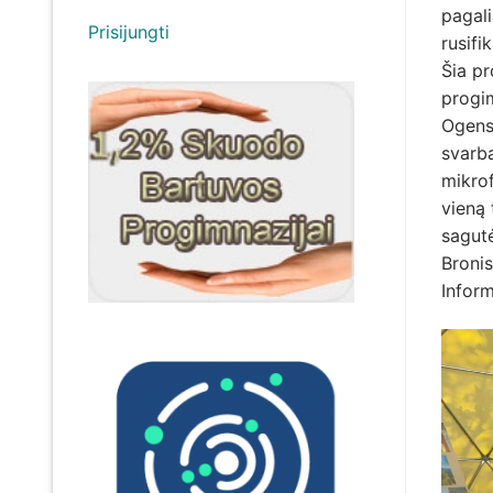
pagali
Prisijungti
rusifi
Šia pr
progim
Ogens
svarbą
mikrof
vieną 
sagut
Bronis
Inform