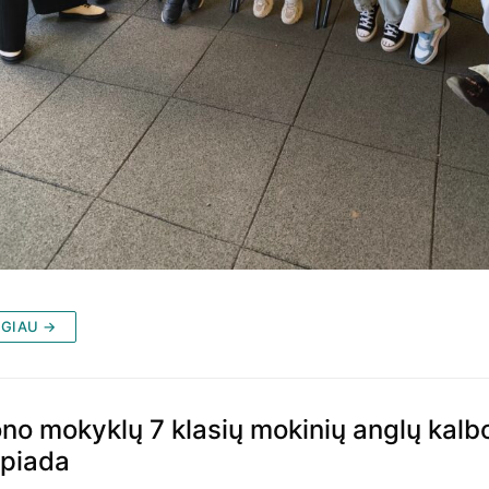
GIAU →
no mokyklų 7 klasių mokinių anglų kalb
mpiada