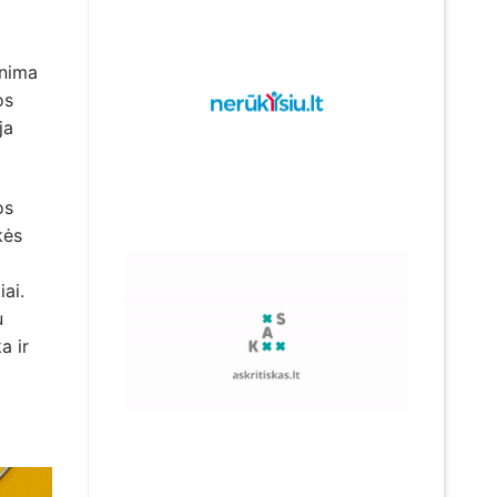
inima
os
ja
os
kės
iai.
u
a ir