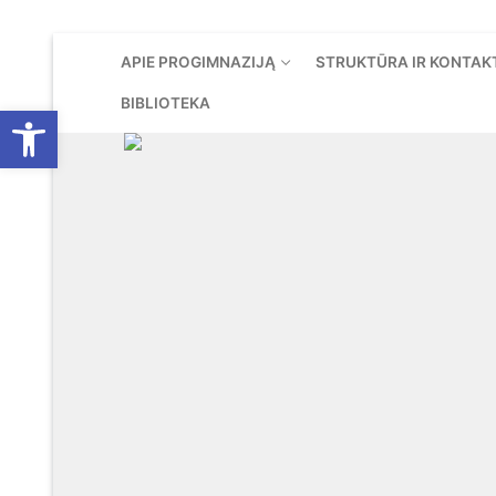
Eiti
APIE PROGIMNAZIJĄ
STRUKTŪRA IR KONTAK
prie
turinio
BIBLIOTEKA
Open toolbar