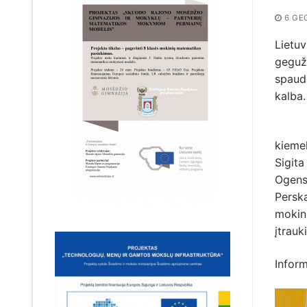
6 GE
Lietu
gegužė
spaudo
kalba.
Šia p
kiemel
Sigita
Ogensk
Perska
mokini
įtrauk
Infor