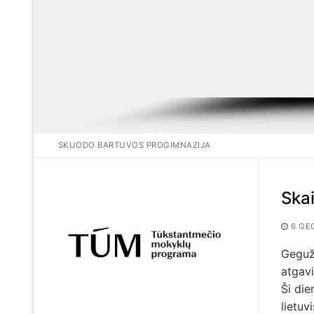
SKUODO BARTUVOS PROGIMNAZIJA
Skai
6 GE
Gegužė
atgavi
Ši di
lietuv