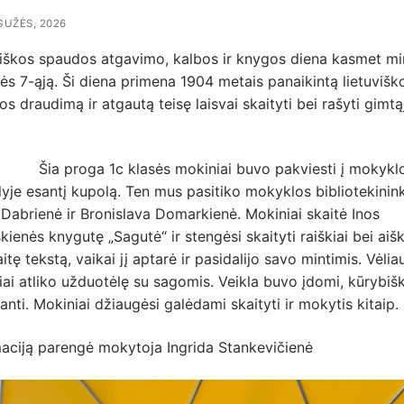
GUŽĖS, 2026
viškos spaudos atgavimo, kalbos ir knygos diena kasmet m
s 7-ąją. Ši diena primena 1904 metais panaikintą lietuvišk
s draudimą ir atgautą teisę laisvai skaityti bei rašyti gimtą
roga 1c klasės mokiniai buvo pakviesti į mokykl
yje esantį kupolą. Ten mus pasitiko mokyklos bibliotekinin
 Dabrienė ir Bronislava Domarkienė. Mokiniai skaitė Inos
ienės knygutę „Sagutė“ ir stengėsi skaityti raiškiai bei aišk
itę tekstą, vaikai jį aptarė ir pasidalijo savo mintimis. Vėlia
ai atliko užduotėlę su sagomis. Veikla buvo įdomi, kūrybišk
ianti. Mokiniai džiaugėsi galėdami skaityti ir mokytis kitaip.
maciją parengė mokytoja Ingrida Stankevičienė