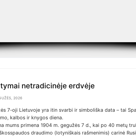
tymai netradicinėje erdvėje
GUŽĖS, 2026
s 7-oji Lietuvoje yra itin svarbi ir simboliška data – tai S
mo, kalbos ir knygos diena.
ena mums primena 1904 m. gegužės 7 d., kai po 40 metų tru
iškosspaudos draudimo (lotyniškais rašmenimis) carinė Rusi