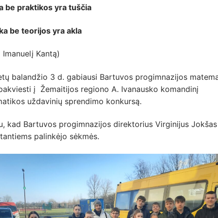
a be praktikos yra tuščia
ka be teorijos yra akla
 Imanuelį Kantą)
etų balandžio 3 d. gabiausi Bartuvos progimnazijos matema
pakviesti į Žemaitijos regiono A. Ivanausko komandinį
atikos uždavinių sprendimo konkursą.
, kad Bartuvos progimnazijos direktorius Virginijus Jokšas
stantiems palinkėjo sėkmės.