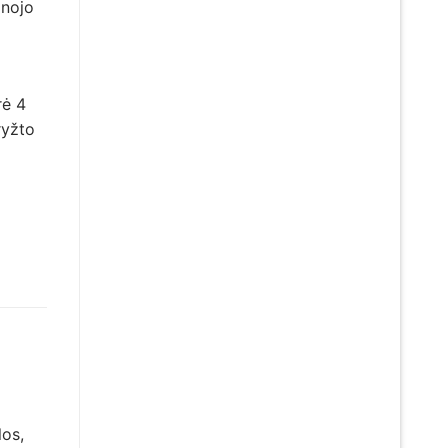
anojo
rė 4
ryžto
os,