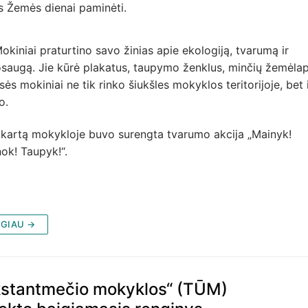
s Žemės dienai paminėti.
kiniai praturtino savo žinias apie ekologiją, tvarumą ir
saugą. Jie kūrė plakatus, taupymo ženklus, minčių žemėlap
sės mokiniai ne tik rinko šiukšles mokyklos teritorijoje, bet i
o.
 kartą mokykloje buvo surengta tvarumo akcija „Mainyk!
ok! Taupyk!“.
GIAU →
kstantmečio mokyklos“ (TŪM)