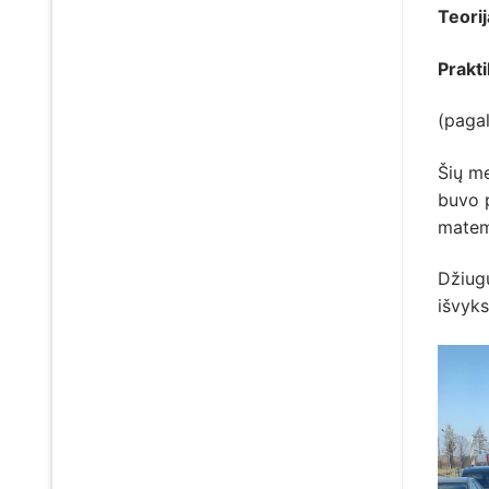
Teorij
Prakti
(pagal
Šių m
buvo 
matem
Džiugu
išvyk