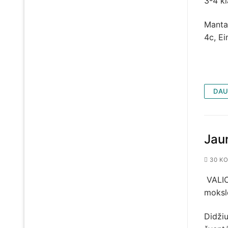
3-4 k
Mantas
4c, E
DAU
Jau
30 KO
VALIO
moksl
Didži