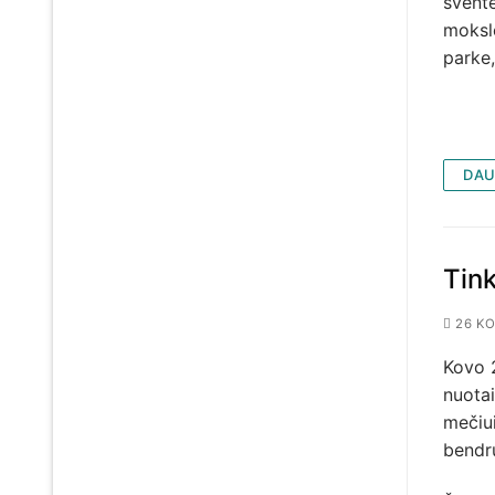
šventė
moksle
parke,
DAU
Tink
26 KO
Kovo 2
nuotai
mečiui
bendr