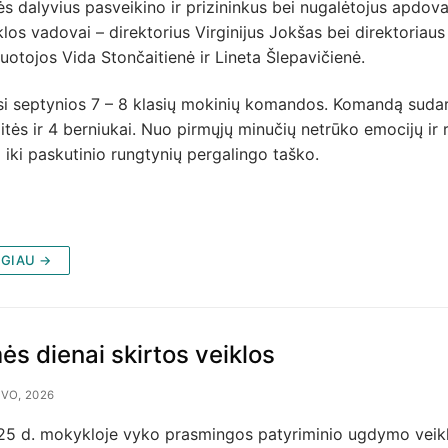
s dalyvius pasveikino ir prizininkus bei nugalėtojus apdov
os vadovai – direktorius Virginijus Jokšas bei direktoriaus
otojos Vida Stončaitienė ir Lineta Šlepavičienė.
si septynios 7 – 8 klasių mokinių komandos. Komandą suda
tės ir 4 berniukai. Nuo pirmųjų minučių netrūko emocijų ir 
 iki paskutinio rungtynių pergalingo taško.
GIAU →
s dienai skirtos veiklos
VO, 2026
25 d. mokykloje vyko prasmingos patyriminio ugdymo veikl