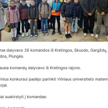
rse dalyvavo 26 komandos iš Kretingos, Skuodo, Gargždų,
dos, Plungės.
ausia komandų dalyvavo iš Kretingos rajono.
nius konkursui padėjo parinkti Vilniaus universiteto matem
ojai.
ai suskirstyti į komandas: