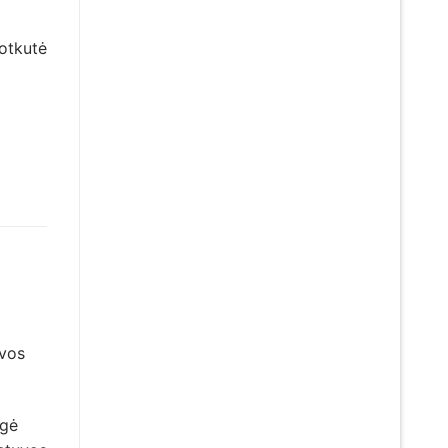
Jotkutė
uvos
ngė