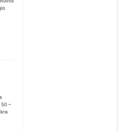
ietuvos
gio
a
 50 –
ikra