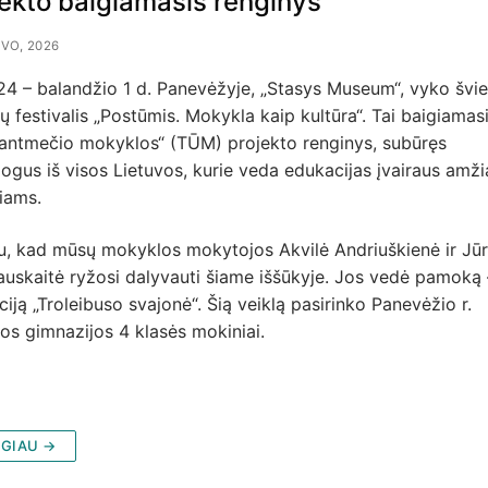
jekto baigiamasis renginys
VO, 2026
24 – balandžio 1 d. Panevėžyje, „Stasys Museum“, vyko švi
ų festivalis „Postūmis. Mokykla kaip kultūra“. Tai baigiamas
tantmečio mokyklos“ (TŪM) projekto renginys, subūręs
gus iš visos Lietuvos, kurie veda edukacijas įvairaus amži
iams.
u, kad mūsų mokyklos mokytojos Akvilė Andriuškienė ir Jū
auskaitė ryžosi dalyvauti šiame iššūkyje. Jos vedė pamoką 
iją „Troleibuso svajonė“. Šią veiklą pasirinko Panevėžio r.
os gimnazijos 4 klasės mokiniai.
GIAU →