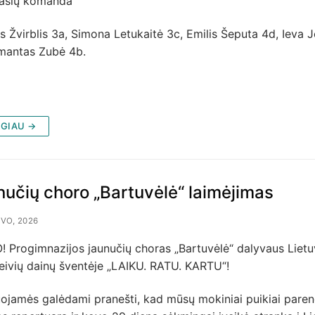
lasių komanda
 Žvirblis 3a, Simona Letukaitė 3c, Emilis Šeputa 4d, Ieva 
imantas Zubė 4b.
GIAU →
nučių choro „Bartuvėlė“ laimėjimas
VO, 2026
! Progimnazijos jaunučių choras „Bartuvėlė“ dalyvaus Liet
eivių dainų šventėje „LAIKU. RATU. KARTU“!
uojamės galėdami pranešti, kad mūsų mokiniai puikiai pare