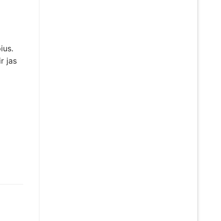
ius.
r jas