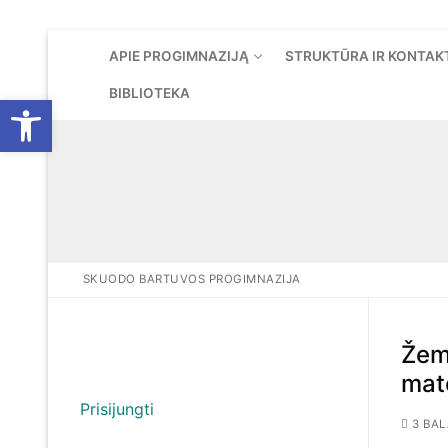
Eiti
APIE PROGIMNAZIJĄ
STRUKTŪRA IR KONTAK
prie
turinio
BIBLIOTEKA
Open toolbar
SKUODO BARTUVOS PROGIMNAZIJA
Žem
mat
Prisijungti
3 BAL