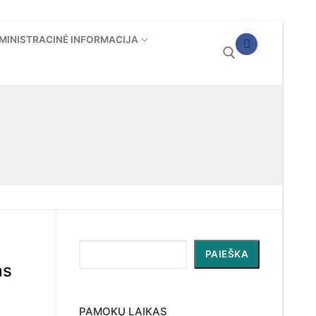
MINISTRACINĖ INFORMACIJA
Ieškoti:
s
Paieška
PAIEŠKA
as
PAMOKŲ LAIKAS