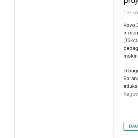
pro
26 KO
Kovo 
ir men
„Tūks
pedago
mokin
Džiug
Baran
edukac
Raguv
DAU