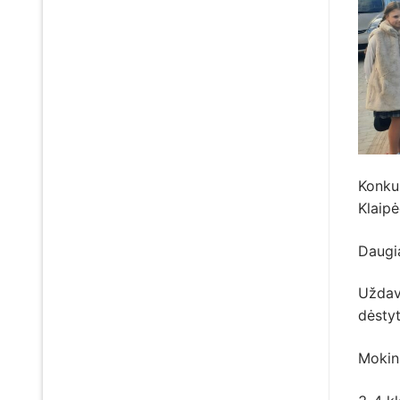
Konku
Klaipė
Daugi
Uždavi
dėstyt
Mokini