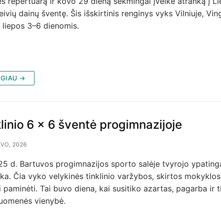
s repertuarą ir kovo 29 dieną sėkmingai įveikė atranką į L
ivių dainų šventę. Šis išskirtinis renginys vyks Vilniuje, Vin
 liepos 3–6 dienomis.
GIAU →
linio 6 x 6 šventė progimnazijoje
VO, 2026
5 d. Bartuvos progimnazijos sporto salėje tvyrojo ypating
ka. Čia vyko velykinės tinklinio varžybos, skirtos mokyklos
 paminėti. Tai buvo diena, kai susitiko azartas, pagarba ir t
uomenės vienybė.