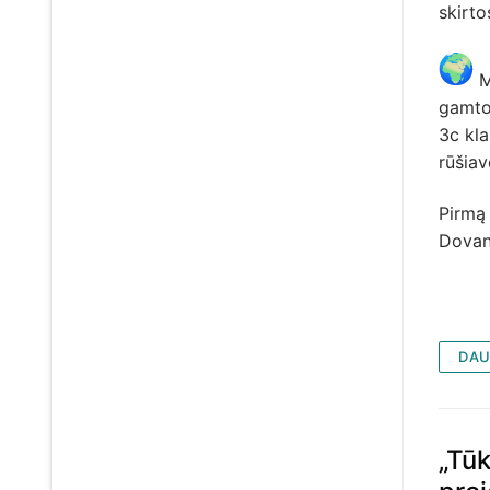
skirto
Mo
gamto
3c kla
rūšiav
Pirmą
Dovan
DAU
„Tū