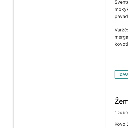
Šventė
mokykl
pavadu
Varžė
mergai
kovoti
DAU
Žemė
26 KO
Kovo 