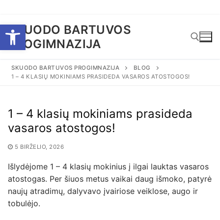
Eiti
Open toolbar
SKUODO BARTUVOS
prie
PROGIMNAZIJA
turinio
SKUODO BARTUVOS PROGIMNAZIJA
BLOG
1 – 4 KLASIŲ MOKINIAMS PRASIDEDA VASAROS ATOSTOGOS!
Ieškoti:
1 – 4 klasių mokiniams prasideda
vasaros atostogos!
5 BIRŽELIO, 2026
Išlydėjome 1 – 4 klasių mokinius į ilgai lauktas vasaros
atostogas. Per šiuos metus vaikai daug išmoko, patyrė
naujų atradimų, dalyvavo įvairiose veiklose, augo ir
tobulėjo.