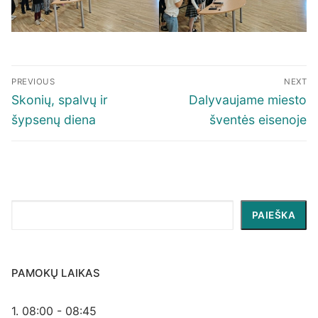
Navigacija
PREVIOUS
NEXT
tarp
Previous
Next
Skonių, spalvų ir
Dalyvaujame miesto
įrašų
post:
post:
šypsenų diena
šventės eisenoje
Paieška
PAIEŠKA
PAMOKŲ LAIKAS
1. 08:00 - 08:45