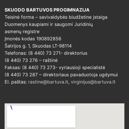
SKUODO BARTUVOS PROGIMNAZIJA
Teisinė forma – savivaldybės biudžetine įstaiga
Duomenys kaupiami ir saugomi Juridinių
asmenų registre
Įmonės kodas 190892856
Šatrijos g. 1, Skuodas LT-98114
Telefonas: (8 440) 73 271- direktorius
(8 440) 73 276 – raštinė
Faksas: (8 440) 73 273- vyriausioji specialistė
(8 440) 73 287 – direktoriaus pavaduotoja ugdymui
El. paštas:
rastine@bartuva.lt
,
virginijus@bartuva.lt