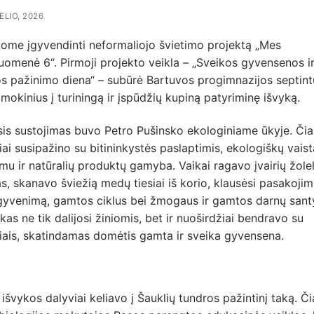
ŽELIO, 2026
jome įgyvendinti neformaliojo švietimo projektą „Mes
omenė 6“. Pirmoji projekto veikla – „Sveikos gyvensenos i
s pažinimo diena“ – subūrė Bartuvos progimnazijos septint
 mokinius į turiningą ir įspūdžių kupiną patyriminę išvyką.
sis sustojimas buvo Petro Pušinsko ekologiniame ūkyje. Čia
ai susipažino su bitininkystės paslaptimis, ekologiškų vaist
mu ir natūralių produktų gamyba. Vaikai ragavo įvairių žolel
s, skanavo šviežią medų tiesiai iš korio, klausėsi pasakojim
 gyvenimą, gamtos ciklus bei žmogaus ir gamtos darnų santy
kas ne tik dalijosi žiniomis, bet ir nuoširdžiai bendravo su
iais, skatindamas domėtis gamta ir sveika gyvensena.
 išvykos dalyviai keliavo į Šauklių tundros pažintinį taką. Či