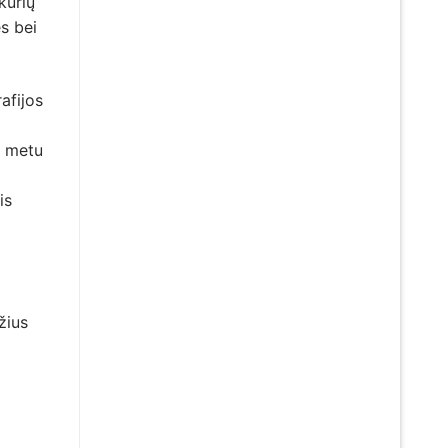
kurių
s bei
afijos
os metu
is
žius