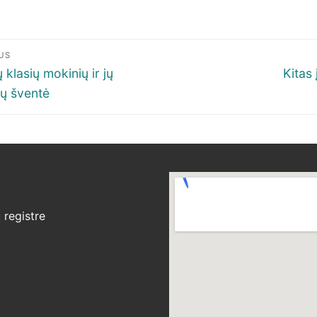
igacija
US
p
ous
Next
 klasių mokinių ir jų
Kitas 
post:
ių šventė
šų
registre