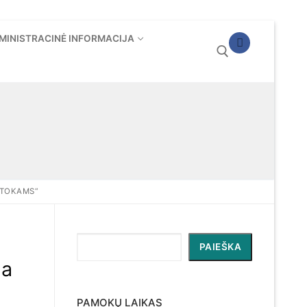
MINISTRACINĖ INFORMACIJA
Ieškoti:
NTOKAMS“
Paieška
PAIEŠKA
na
PAMOKŲ LAIKAS