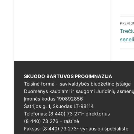
Nav
PREVIO
tar
Previ
Trečių
post:
senel
įra
SKUODO BARTUVOS PROGIMNAZIJA
Teisinė forma – savivaldybės biudžetine įstaiga
Duomenys kaupiami ir saugomi Juridinių asmenų 
Įmonės kodas 190892856
Šatrijos g. 1, Skuodas LT-98114
Telefonas: (8 440) 73 271- direktorius
(8 440) 73 276 – raštinė
Faksas: (8 440) 73 273- vyriausioji specialistė