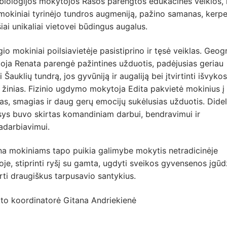
biologijos mokytojos Rasos parengtos edukacinės veiklos, 
okiniai tyrinėjo tundros augmeniją, pažino samanas, kerpe
šiai unikaliai vietovei būdingus augalus.
io mokiniai poilsiavietėje pasistiprino ir tęsė veiklas. Geogr
oja Renata parengė pažintines užduotis, padėjusias geriau
i Šauklių tundrą, jos gyvūniją ir augaliją bei įtvirtinti išvyk
 žinias. Fizinio ugdymo mokytoja Edita pakvietė mokinius į
as, smagias ir daug gerų emocijų sukėlusias užduotis. Didel
ys buvo skirtas komandiniam darbui, bendravimui ir
adarbiavimui.
na mokiniams tapo puikia galimybe mokytis netradicinėje
oje, stiprinti ryšį su gamta, ugdyti sveikos gyvensenos įgūd
rti draugiškus tarpusavio santykius.
kto koordinatorė Gitana Andriekienė