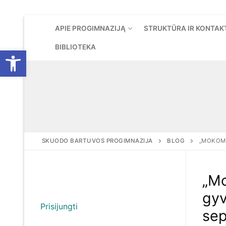
Eiti
APIE PROGIMNAZIJĄ
STRUKTŪRA IR KONTAK
prie
turinio
BIBLIOTEKA
Open toolbar
SKUODO BARTUVOS PROGIMNAZIJA
BLOG
„MOKOMĖ
„Mo
gyv
Prisijungti
sep