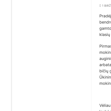
1 BIR
Pradė
bendru
gamto
klasių
Pirma
mokini
augini
arbata
bičių
Ūkinin
mokin
Vėliau