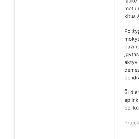
laukė 
metu m
kitus 
Po žyg
mokyt
pažint
įgytas
aktyvi
dėmes
bendr
Ši die
aplink
bei ku
Proje