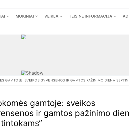
TAI
MOKINIAI
VEIKLA
TEISINĖ INFORMACIJA
AD
S GAMTOJE: SVEIKOS GYVENSENOS IR GAMTOS PAŽINIMO DIENA SEPTI
komės gamtoje: sveikos
ensenos ir gamtos pažinimo die
tintokams“