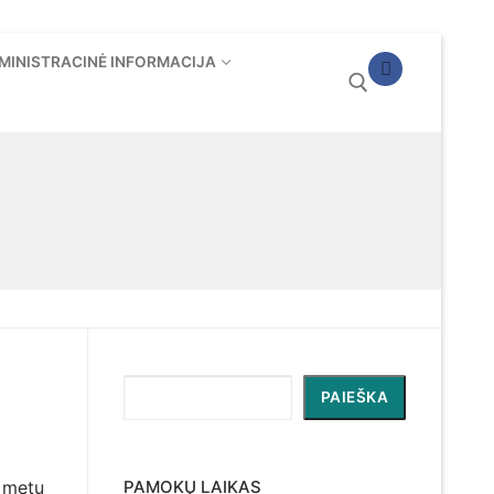
MINISTRACINĖ INFORMACIJA
Ieškoti:
Paieška
PAIEŠKA
o metų
PAMOKŲ LAIKAS