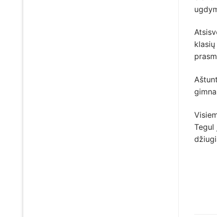
ugdymo
Atsisv
klasių
prasmi
Aštun
gimnaz
Visiem
Tegul 
džiugi