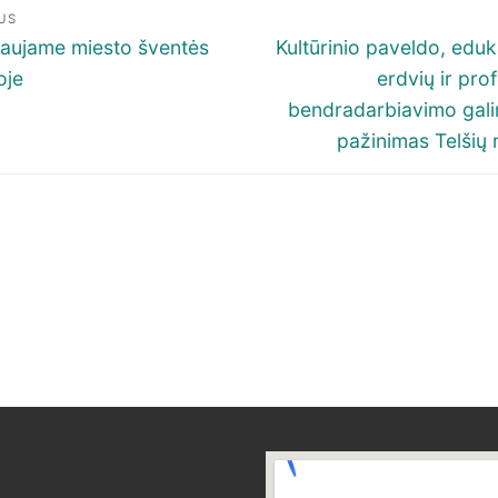
igacija
US
p
ous
Next
aujame miesto šventės
Kultūrinio paveldo, eduk
post:
oje
erdvių ir pro
šų
bendradarbiavimo gal
pažinimas Telšių 