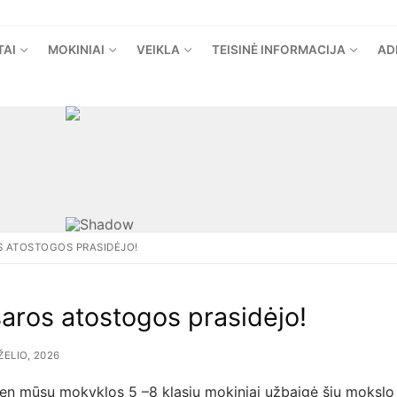
TAI
MOKINIAI
VEIKLA
TEISINĖ INFORMACIJA
AD
 ATOSTOGOS PRASIDĖJO!
aros atostogos prasidėjo!
RŽELIO, 2026
ien mūsų mokyklos 5 –8 klasių mokiniai užbaigė šių moksl