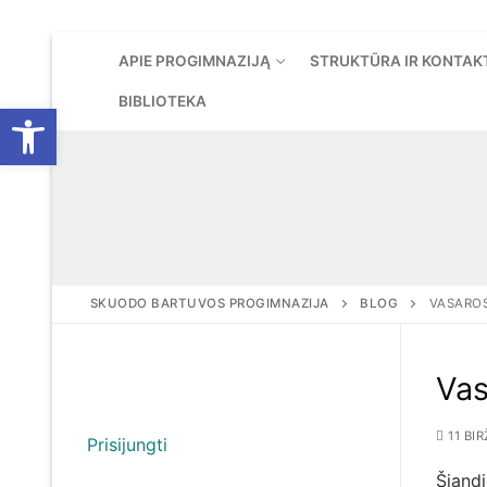
Eiti
APIE PROGIMNAZIJĄ
STRUKTŪRA IR KONTAK
prie
turinio
BIBLIOTEKA
Open toolbar
SKUODO BARTUVOS PROGIMNAZIJA
BLOG
VASAROS
Vas
11 BI
Prisijungti
Šiand