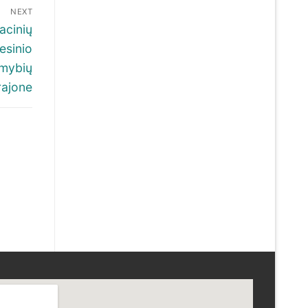
NEXT
acinių
fesinio
imybių
rajone