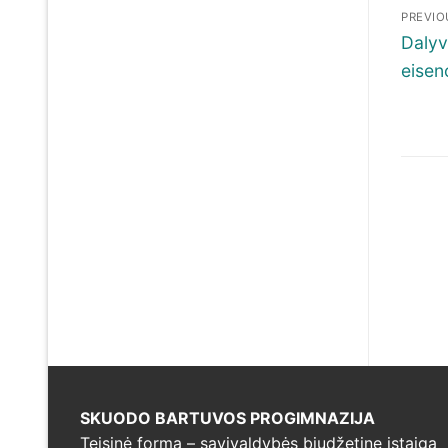
Nav
PREVIO
tar
Previ
Dalyv
post:
eisen
įra
SKUODO BARTUVOS PROGIMNAZIJA
Teisinė forma – savivaldybės biudžetine įstaiga