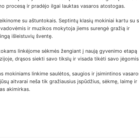
 procesą ir pradėjo ilgai lauktas vasaros atostogas.
eikinome su aštuntokais. Septintų klasių mokiniai kartu su 
 vadovėmis ir muzikos mokytoja jiems surengė gražią ir
ngą išleistuvių šventę.
tokams linkėjome sėkmės žengiant į naują gyvenimo etapą
ijoje, drąsos siekti savo tikslų ir visada tikėti savo jėgomis
s mokiniams linkime saulėtos, saugios ir įsimintinos vasaro
jūsų aitvarai neša tik gražiausius įspūdžius, sėkmę, laimę ir
as akimirkas.