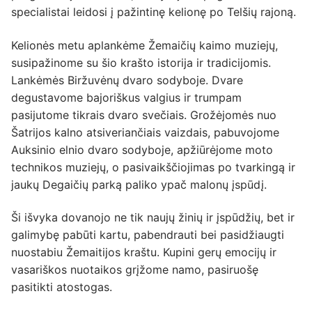
specialistai leidosi į pažintinę kelionę po Telšių rajoną.
Kelionės metu aplankėme Žemaičių kaimo muziejų,
susipažinome su šio krašto istorija ir tradicijomis.
Lankėmės Biržuvėnų dvaro sodyboje. Dvare
degustavome bajoriškus valgius ir trumpam
pasijutome tikrais dvaro svečiais. Grožėjomės nuo
Šatrijos kalno atsiveriančiais vaizdais, pabuvojome
Auksinio elnio dvaro sodyboje, apžiūrėjome moto
technikos muziejų, o pasivaikščiojimas po tvarkingą ir
jaukų Degaičių parką paliko ypač malonų įspūdį.
Ši išvyka dovanojo ne tik naujų žinių ir įspūdžių, bet ir
galimybę pabūti kartu, pabendrauti bei pasidžiaugti
nuostabiu Žemaitijos kraštu. Kupini gerų emocijų ir
vasariškos nuotaikos grįžome namo, pasiruošę
pasitikti atostogas.