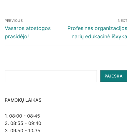
Navigacija
PREVIOUS
NEXT
tarp
Previous
Next
Vasaros atostogos
Profesinės organizacijos
įrašų
post:
post:
prasidėjo!
narių edukacinė išvyka
Paieška
PAIEŠKA
PAMOKŲ LAIKAS
1. 08:00 - 08:45
2. 08:55 - 09:40
3. 09:50 - 10:35