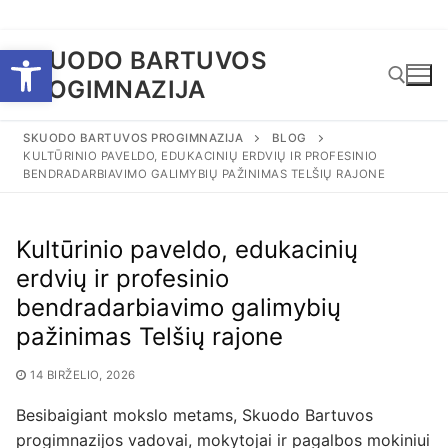
Eiti
Open toolbar
SKUODO BARTUVOS
prie
PROGIMNAZIJA
turinio
SKUODO BARTUVOS PROGIMNAZIJA
BLOG
KULTŪRINIO PAVELDO, EDUKACINIŲ ERDVIŲ IR PROFESINIO
Ieškoti:
BENDRADARBIAVIMO GALIMYBIŲ PAŽINIMAS TELŠIŲ RAJONE
Kultūrinio paveldo, edukacinių
erdvių ir profesinio
bendradarbiavimo galimybių
pažinimas Telšių rajone
14 BIRŽELIO, 2026
Besibaigiant mokslo metams, Skuodo Bartuvos
progimnazijos vadovai, mokytojai ir pagalbos mokiniui