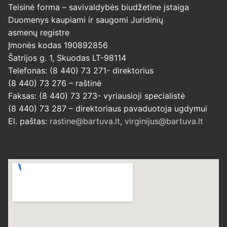
Teisinė forma – savivaldybės biudžetine įstaiga
Duomenys kaupiami ir saugomi Juridinių
asmenų registre
Įmonės kodas 190892856
Šatrijos g. 1, Skuodas LT-98114
Telefonas: (8 440) 73 271- direktorius
(8 440) 73 276 – raštinė
Faksas: (8 440) 73 273- vyriausioji specialistė
(8 440) 73 287 – direktoriaus pavaduotoja ugdymui
El. paštas:
rastine@bartuva.lt
,
virginijus@bartuva.lt