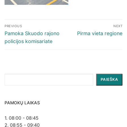
Navigacija
PREVIOUS
NEXT
tarp
Previous
Next
Pamoka Skuodo rajono
Pirma vieta regione
įrašų
post:
post:
policijos komisariate
Paieška
PAIEŠKA
PAMOKŲ LAIKAS
1. 08:00 - 08:45
2. 08:55 - 09:40