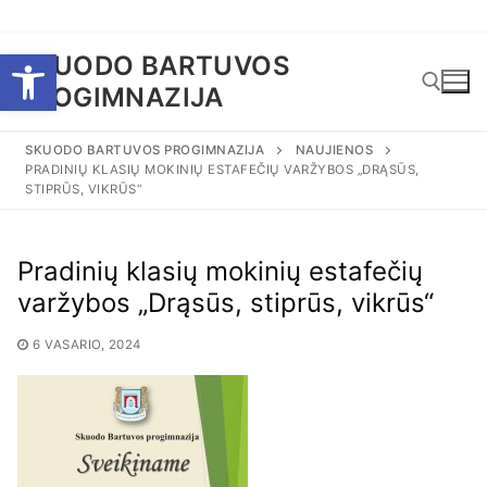
Eiti
Open toolbar
SKUODO BARTUVOS
prie
PROGIMNAZIJA
turinio
SKUODO BARTUVOS PROGIMNAZIJA
NAUJIENOS
PRADINIŲ KLASIŲ MOKINIŲ ESTAFEČIŲ VARŽYBOS „DRĄSŪS,
Ieškoti:
STIPRŪS, VIKRŪS“
Pradinių klasių mokinių estafečių
varžybos „Drąsūs, stiprūs, vikrūs“
6 VASARIO, 2024