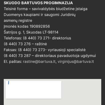
SKUODO BARTUVOS PROGIMNAZIJA
Teisinė forma – savivaldybės biudžetine įstaiga
Duomenys kaupiami ir saugomi Juridinių
asmenų registre
Įmonės kodas 190892856
Šatrijos g. 1, Skuodas LT-98114
Telefonas: (8 440) 73 271- direktorius
(8 440) 73 276 – raštinė
Faksas: (8 440) 73 273- vyriausioji specialistė
(8 440) 73 287 – direktoriaus pavaduotoja ugdymui
El. paštas:
rastine@bartuva.lt
,
virginijus@bartuva.lt