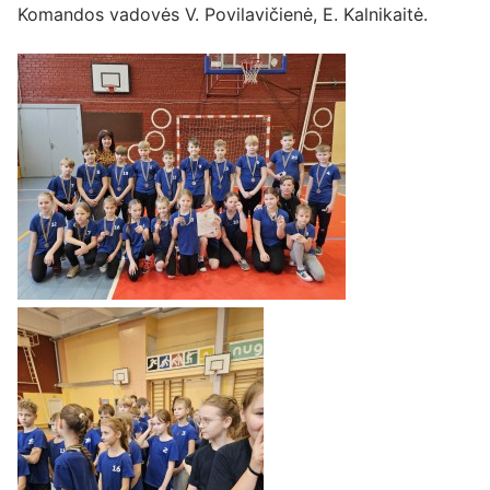
Komandos vadovės V. Povilavičienė, E. Kalnikaitė.