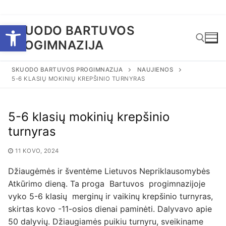
Eiti
Open toolbar
SKUODO BARTUVOS
prie
PROGIMNAZIJA
turinio
SKUODO BARTUVOS PROGIMNAZIJA
NAUJIENOS
5-6 KLASIŲ MOKINIŲ KREPŠINIO TURNYRAS
Ieškoti:
5-6 klasių mokinių krepšinio
turnyras
11 KOVO, 2024
Džiaugėmės ir šventėme Lietuvos Nepriklausomybės
Atkūrimo dieną. Ta proga Bartuvos progimnazijoje
vyko 5-6 klasių merginų ir vaikinų krepšinio turnyras,
skirtas kovo -11-osios dienai paminėti. Dalyvavo apie
50 dalyvių. Džiaugiamės puikiu turnyru, sveikiname