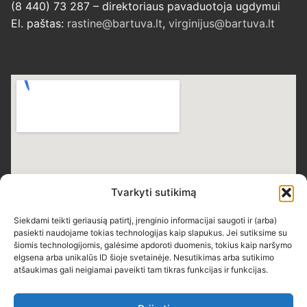
(8 440) 73 287 – direktoriaus pavaduotoja ugdymui
El. paštas:
rastine@bartuva.lt
,
virginijus@bartuva.lt
Tvarkyti sutikimą
Siekdami teikti geriausią patirtį, įrenginio informacijai saugoti ir (arba)
pasiekti naudojame tokias technologijas kaip slapukus. Jei sutiksime su
šiomis technologijomis, galėsime apdoroti duomenis, tokius kaip naršymo
elgsena arba unikalūs ID šioje svetainėje. Nesutikimas arba sutikimo
atšaukimas gali neigiamai paveikti tam tikras funkcijas ir funkcijas.