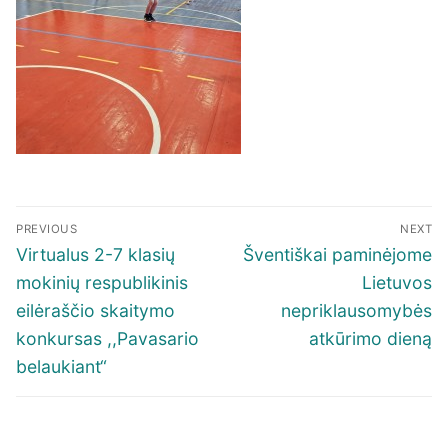
Navigacija
PREVIOUS
NEXT
tarp
Previous
Next
Virtualus 2-7 klasių
Šventiškai paminėjome
įrašų
post:
post:
mokinių respublikinis
Lietuvos
eilėraščio skaitymo
nepriklausomybės
konkursas ,,Pavasario
atkūrimo dieną
belaukiant“