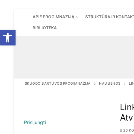
Eiti
APIE PROGIMNAZIJĄ
STRUKTŪRA IR KONTAK
prie
turinio
BIBLIOTEKA
Open toolbar
SKUODO BARTUVOS PROGIMNAZIJA
NAUJIENOS
LI
Lin
Atv
Prisijungti
20 KO