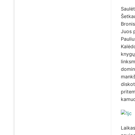
Saulėt
Šetkau
Broni
Juos p
Pauliu
Kalėdo
knygų 
linksm
domino
mankšt
diskot
pritem
kamuo
Laikas