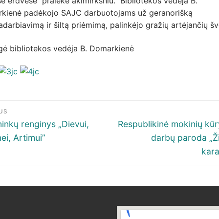
e erdvėse pralėkė akimirksniu. Bibliotekos vedėja B.
kienė padėkojo SAJC darbuotojams už geranorišką
darbiavimą ir šiltą priėmimą, palinkėjo gražių artėjančių šv
gė bibliotekos vedėja B. Domarkienė
igacija
US
p
ous
Next
ininkų renginys „Dievui,
Respublikinė mokinių kūr
post:
ei, Artimui”
darbų paroda „
šų
kara