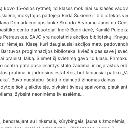
ą kovo 15-osios rytmetį 1d klasės mokiniai su klasės vadov
skiene, mokytojos padėjėja Reda Šukiene ir bibliotekos ve
slava Domarkiene apsilankė Skuodo Atvirame Jaunimo Cent
asitiko cento darbuotojai: Indrė Budrikienė, Kamilė Puidokai
s Petrauskas. SAJC yra nuolatinis akcijos bibliotekų „Knygų
s“ rėmėjas. Klasę, kuri daugiausiai akcijos metu padovanoj
Bartuvos progimnazijos bibliotekai kviečia pas save į sveč
ai praleisti laiką. Šiemet šį kvietimą gavo 1d klasė. Pirmoku
 centro patalpose esantys stalo žaidimai ir neįprastos erd
os pratimai ir judriosios estafetės, bet labiausiai patiko „V
eka“. Buvo nuostabu šokti ir dainuoti žinomas dainas
dytoje šokių aikštelėje, blyksint šviesų spalvoms, plaukian
liams, žybsint neoninėms švieselėms…
, bendraujant su linksmais, kūrybingais, jaunais žmonėmis,