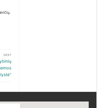
enčių.
NEXT
ybinių
Žiemos
lystė“