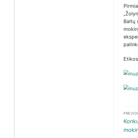
Pirmi
„Žolyn
Baltų
mokini
eksper
palink
Etiko
Nav
PREVIO
tar
Previ
Konku
post:
mokin
įra