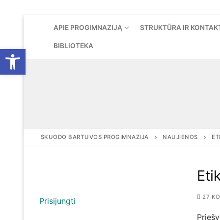
Eiti
APIE PROGIMNAZIJĄ
STRUKTŪRA IR KONTAK
prie
turinio
BIBLIOTEKA
Open toolbar
SKUODO BARTUVOS PROGIMNAZIJA
NAUJIENOS
ET
Eti
27 KO
Prisijungti
Prieš