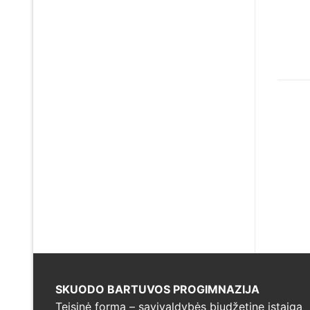
SKUODO BARTUVOS PROGIMNAZIJA
Teisinė forma – savivaldybės biudžetine įstaiga