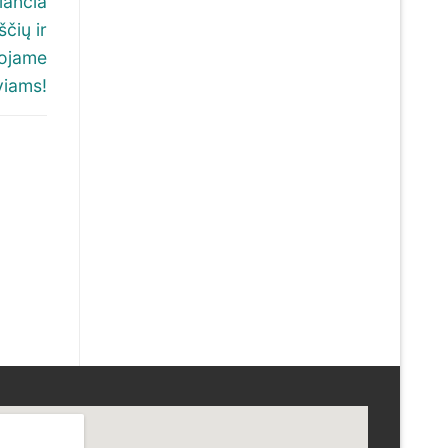
iančia
čių ir
kojame
viams!