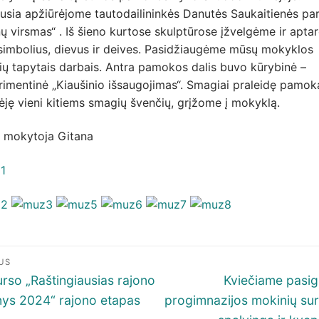
ausia apžiūrėjome tautodailininkės Danutės Saukaitienės pa
ų virsmas“ . Iš šieno kurtose skulptūrose įžvelgėme ir apt
 simbolius, dievus ir deives. Pasidžiaugėme mūsų mokyklos
ų tapytais darbais. Antra pamokos dalis buvo kūrybinė –
imentinė „Kiaušinio išsaugojimas“. Smagiai praleidę pamok
ėję vieni kitiems smagių švenčių, grįžome į mokyklą.
s mokytoja Gitana
igacija
US
p
ous
Next
rso „Raštingiausias rajono
Kviečiame pasig
post:
ys 2024“ rajono etapas
progimnazijos mokinių su
šų