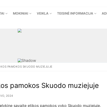
TAI
MOKINIAI
VEIKLA
TEISINĖ INFORMACIJA
AD
IKOS PAMOKOS SKUODO MUZIEJUJE
kos pamokos Skuodo muziejuje
VO, 2024
velykinę savaitę etikos pamokos vyko Skuodo muziejuje.