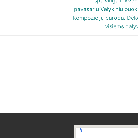
spalvinga ir kvep
pavasariu Velykinių puokš
kompozicijų paroda. Dė
visiems daly