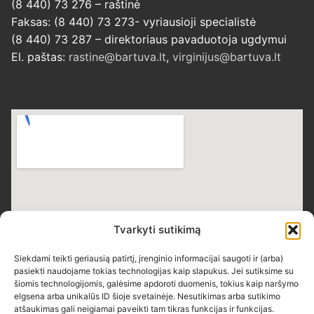
(8 440) 73 276 – raštinė
Faksas: (8 440) 73 273- vyriausioji specialistė
(8 440) 73 287 – direktoriaus pavaduotoja ugdymui
El. paštas:
rastine@bartuva.lt
,
virginijus@bartuva.lt
Tvarkyti sutikimą
Siekdami teikti geriausią patirtį, įrenginio informacijai saugoti ir (arba)
pasiekti naudojame tokias technologijas kaip slapukus. Jei sutiksime su
šiomis technologijomis, galėsime apdoroti duomenis, tokius kaip naršymo
elgsena arba unikalūs ID šioje svetainėje. Nesutikimas arba sutikimo
atšaukimas gali neigiamai paveikti tam tikras funkcijas ir funkcijas.