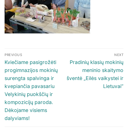
Navigacija
PREVIOUS
NEXT
tarp
Previous
Next
Kviečiame pasigrožėti
Pradinių klasių mokinių
įrašų
post:
post:
progimnazijos mokinių
meninio skaitymo
surengta spalvinga ir
šventė „Eilės vaikystei ir
kvepiančia pavasariu
Lietuvai“
Velykinių puokščių ir
kompozicijų paroda.
Dėkojame visiems
dalyviams!