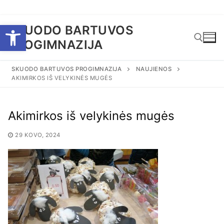
Eiti
Open toolbar
SKUODO BARTUVOS
prie
PROGIMNAZIJA
turinio
SKUODO BARTUVOS PROGIMNAZIJA
NAUJIENOS
AKIMIRKOS IŠ VELYKINĖS MUGĖS
Ieškoti:
Akimirkos iš velykinės mugės
29 KOVO, 2024