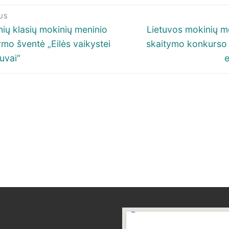
igacija
US
p
ous
Next
nių klasių mokinių meninio
Lietuvos mokinių m
post:
ymo šventė „Eilės vaikystei
skaitymo konkurso 
šų
tuvai“