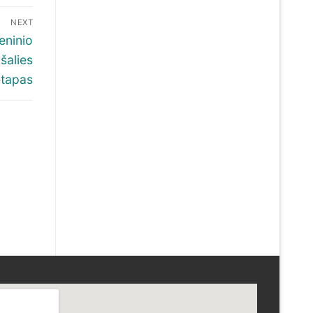
NEXT
eninio
šalies
etapas