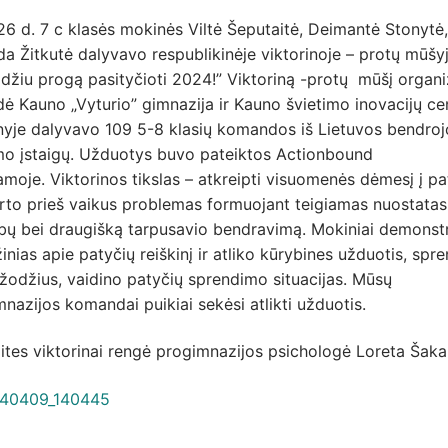
6 d. 7 c klasės mokinės Viltė Šeputaitė, Deimantė Stonytė,
 Žitkutė dalyvavo respublikinėje viktorinoje – protų mūšy
idžiu progą pasityčioti 2024!” Viktoriną -protų mūšį organ
dė Kauno „Vyturio” gimnazija ir Kauno švietimo inovacijų ce
nyje dalyvavo 109 5-8 klasių komandos iš Lietuvos bendroj
o įstaigų. Užduotys buvo pateiktos Actionbound
moje. Viktorinos tikslas – atkreipti visuomenės dėmesį į pa
rto prieš vaikus problemas formuojant teigiamas nuostatas
bų bei draugišką tarpusavio bendravimą. Mokiniai demonst
inias apie patyčių reiškinį ir atliko kūrybines užduotis, spr
žodžius, vaidino patyčių sprendimo situacijas. Mūsų
nazijos komandai puikiai sekėsi atlikti užduotis.
tes viktorinai rengė progimnazijos psichologė Loreta Šaka