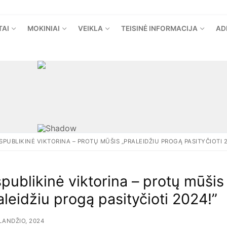
TAI
MOKINIAI
VEIKLA
TEISINĖ INFORMACIJA
AD
SPUBLIKINĖ VIKTORINA – PROTŲ MŪŠIS „PRALEIDŽIU PROGĄ PASITYČIOTI 2
publikinė viktorina – protų mūšis
aleidžiu progą pasityčioti 2024!”
LANDŽIO, 2024