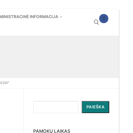
MINISTRACINĖ INFORMACIJA
Ieškoti:
024!”
Paieška
PAIEŠKA
PAMOKŲ LAIKAS