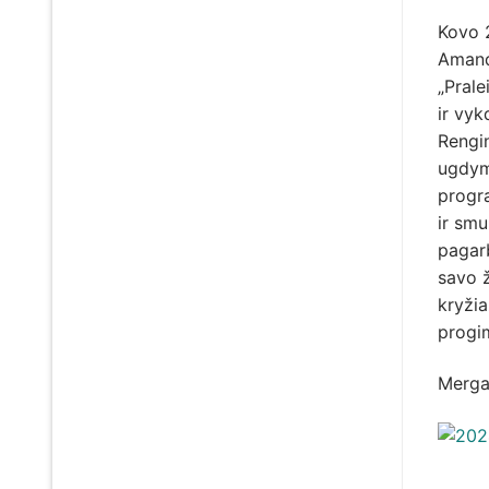
Kovo 2
Amanda
„Prale
ir vyk
Rengi
ugdym
progra
ir smu
pagar
savo ž
kryžia
progim
Mergai