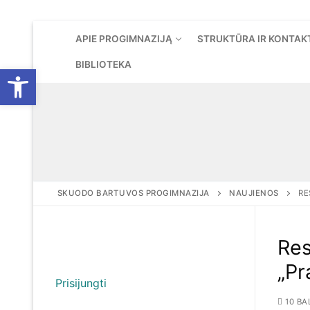
Eiti
APIE PROGIMNAZIJĄ
STRUKTŪRA IR KONTAK
prie
turinio
BIBLIOTEKA
Open toolbar
SKUODO BARTUVOS PROGIMNAZIJA
NAUJIENOS
RE
Res
„Pr
Prisijungti
10 BA