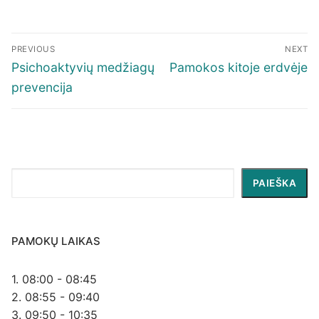
Navigacija
PREVIOUS
NEXT
tarp
Previous
Next
Psichoaktyvių medžiagų
Pamokos kitoje erdvėje
įrašų
post:
post:
prevencija
Paieška
PAIEŠKA
PAMOKŲ LAIKAS
1. 08:00 - 08:45
2. 08:55 - 09:40
3. 09:50 - 10:35