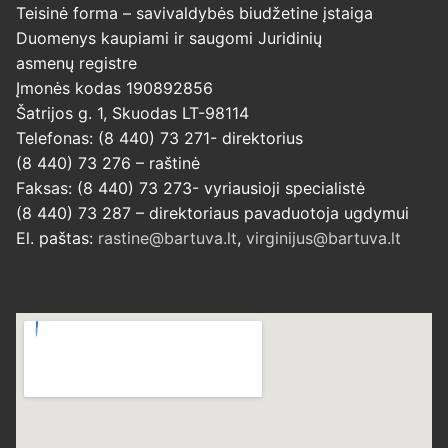
Teisinė forma – savivaldybės biudžetine įstaiga
Duomenys kaupiami ir saugomi Juridinių
asmenų registre
Įmonės kodas 190892856
Šatrijos g. 1, Skuodas LT-98114
Telefonas: (8 440) 73 271- direktorius
(8 440) 73 276 – raštinė
Faksas: (8 440) 73 273- vyriausioji specialistė
(8 440) 73 287 – direktoriaus pavaduotoja ugdymui
El. paštas:
rastine@bartuva.lt
,
virginijus@bartuva.lt