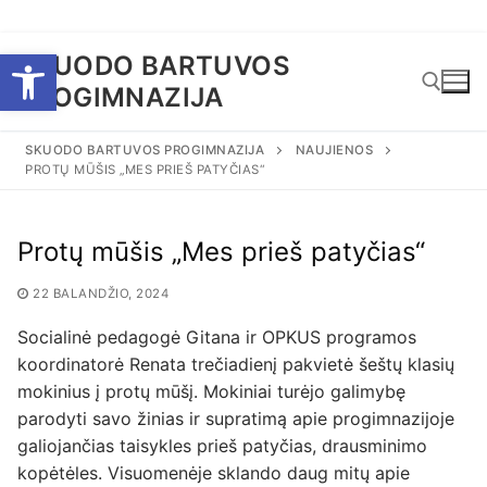
Eiti
Open toolbar
SKUODO BARTUVOS
prie
PROGIMNAZIJA
turinio
SKUODO BARTUVOS PROGIMNAZIJA
NAUJIENOS
PROTŲ MŪŠIS „MES PRIEŠ PATYČIAS“
Ieškoti:
Protų mūšis „Mes prieš patyčias“
22 BALANDŽIO, 2024
Socialinė pedagogė Gitana ir OPKUS programos
koordinatorė Renata trečiadienį pakvietė šeštų klasių
mokinius į protų mūšį. Mokiniai turėjo galimybę
parodyti savo žinias ir supratimą apie progimnazijoje
galiojančias taisykles prieš patyčias, drausminimo
kopėtėles. Visuomenėje sklando daug mitų apie