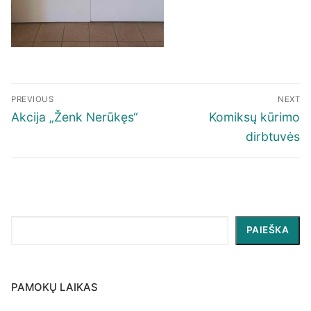
Navigacija
PREVIOUS
NEXT
tarp
Previous
Next
Akcija „Ženk Nerūkęs“
Komiksų kūrimo
įrašų
post:
post:
dirbtuvės
Paieška
PAIEŠKA
PAMOKŲ LAIKAS