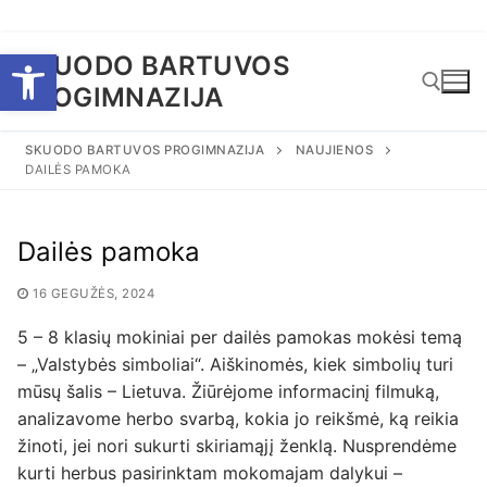
Eiti
Open toolbar
SKUODO BARTUVOS
prie
PROGIMNAZIJA
turinio
SKUODO BARTUVOS PROGIMNAZIJA
NAUJIENOS
DAILĖS PAMOKA
Ieškoti:
Dailės pamoka
16 GEGUŽĖS, 2024
5 – 8 klasių mokiniai per dailės pamokas mokėsi temą
– „Valstybės simboliai“. Aiškinomės, kiek simbolių turi
mūsų šalis – Lietuva. Žiūrėjome informacinį filmuką,
analizavome herbo svarbą, kokia jo reikšmė, ką reikia
žinoti, jei nori sukurti skiriamąjį ženklą. Nusprendėme
kurti herbus pasirinktam mokomajam dalykui –