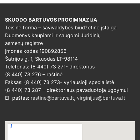
SKUODO BARTUVOS PROGIMNAZIJA
Teisinė forma – savivaldybės biudžetine įstaiga
Duomenys kaupiami ir saugomi Juridinių
asmenų registre
Įmonės kodas 190892856
Šatrijos g. 1, Skuodas LT-98114
Telefonas: (8 440) 73 271- direktorius
(8 440) 73 276 – raštinė
Faksas: (8 440) 73 273- vyriausioji specialistė
(8 440) 73 287 – direktoriaus pavaduotoja ugdymui
El. paštas:
rastine@bartuva.lt
,
virginijus@bartuva.lt