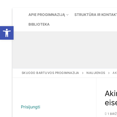
Eiti
APIE PROGIMNAZIJĄ
STRUKTŪRA IR KONTAK
prie
turinio
BIBLIOTEKA
Open toolbar
SKUODO BARTUVOS PROGIMNAZIJA
NAUJIENOS
AK
Aki
eis
Prisijungti
1 BIR