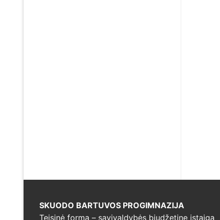
SKUODO BARTUVOS PROGIMNAZIJA
Teisinė forma – savivaldybės biudžetine įstaiga