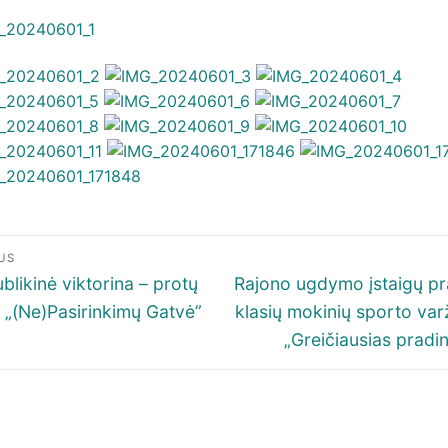
igacija
US
p
ous
Next
blikinė viktorina – protų
Rajono ugdymo įstaigų pr
post:
 „(Ne)Pasirinkimų Gatvė”
klasių mokinių sporto va
šų
„Greičiausias pradi