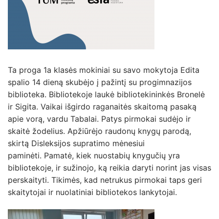
Ta proga 1a klasės mokiniai su savo mokytoja Edita
spalio 14 dieną skubėjo į pažintį su progimnazijos
biblioteka. Bibliotekoje laukė bibliotekininkės Bronelė
ir Sigita. Vaikai išgirdo raganaitės skaitomą pasaką
apie vorą, vardu Tabalai. Patys pirmokai sudėjo ir
skaitė žodelius. Apžiūrėjo raudonų knygų parodą,
skirtą Disleksijos supratimo mėnesiui
paminėti. Pamatė, kiek nuostabių knygučių yra
bibliotekoje, ir sužinojo, ką reikia daryti norint jas visas
perskaityti. Tikimės, kad netrukus pirmokai taps geri
skaitytojai ir nuolatiniai bibliotekos lankytojai.