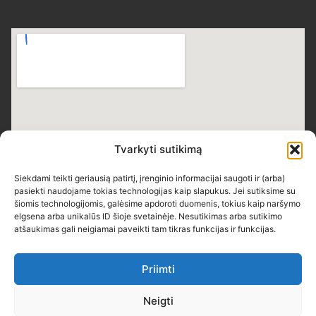
Tvarkyti sutikimą
Siekdami teikti geriausią patirtį, įrenginio informacijai saugoti ir (arba)
pasiekti naudojame tokias technologijas kaip slapukus. Jei sutiksime su
šiomis technologijomis, galėsime apdoroti duomenis, tokius kaip naršymo
elgsena arba unikalūs ID šioje svetainėje. Nesutikimas arba sutikimo
atšaukimas gali neigiamai paveikti tam tikras funkcijas ir funkcijas.
Priimti
Neigti