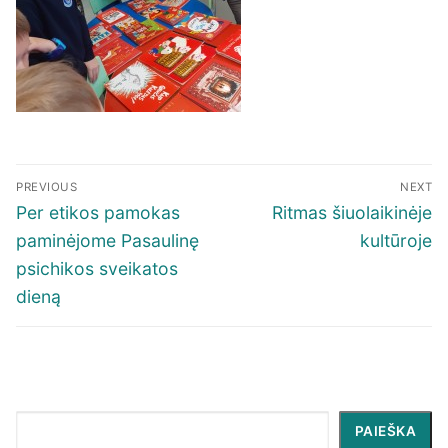
Navigacija
PREVIOUS
NEXT
tarp
Previous
Next
Per etikos pamokas
Ritmas šiuolaikinėje
įrašų
post:
post:
paminėjome Pasaulinę
kultūroje
psichikos sveikatos
dieną
Paieška
PAIEŠKA