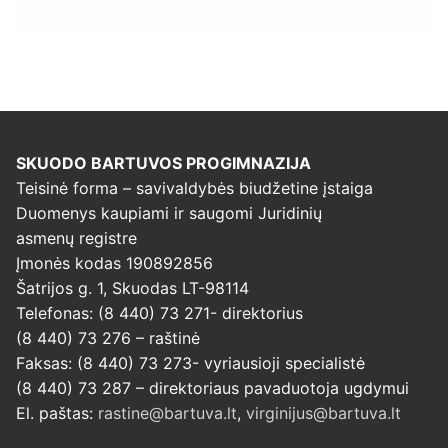
SKUODO BARTUVOS PROGIMNAZIJA
Teisinė forma – savivaldybės biudžetine įstaiga
Duomenys kaupiami ir saugomi Juridinių
asmenų registre
Įmonės kodas 190892856
Šatrijos g. 1, Skuodas LT-98114
Telefonas: (8 440) 73 271- direktorius
(8 440) 73 276 – raštinė
Faksas: (8 440) 73 273- vyriausioji specialistė
(8 440) 73 287 – direktoriaus pavaduotoja ugdymui
El. paštas:
rastine@bartuva.lt
,
virginijus@bartuva.lt