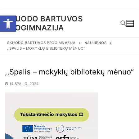
Eiti
Open toolbar
SKUODO BARTUVOS
prie
PROGIMNAZIJA
turinio
SKUODO BARTUVOS PROGIMNAZIJA
NAUJIENOS
,,SPALIS – MOKYKLŲ BIBLIOTEKŲ MĖNUO”
Ieškoti:
,,Spalis – mokyklų bibliotekų mėnuo”
14 SPALIO, 2024