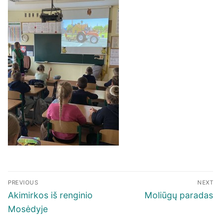
Navigacija
PREVIOUS
NEXT
tarp
Previous
Next
Akimirkos iš renginio
Moliūgų paradas
įrašų
post:
post:
Mosėdyje