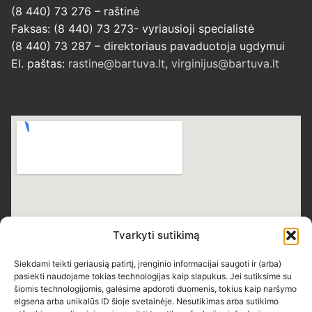
(8 440) 73 276 – raštinė
Faksas: (8 440) 73 273- vyriausioji specialistė
(8 440) 73 287 – direktoriaus pavaduotoja ugdymui
El. paštas:
rastine@bartuva.lt
,
virginijus@bartuva.lt
Tvarkyti sutikimą
Siekdami teikti geriausią patirtį, įrenginio informacijai saugoti ir (arba)
pasiekti naudojame tokias technologijas kaip slapukus. Jei sutiksime su
šiomis technologijomis, galėsime apdoroti duomenis, tokius kaip naršymo
elgsena arba unikalūs ID šioje svetainėje. Nesutikimas arba sutikimo