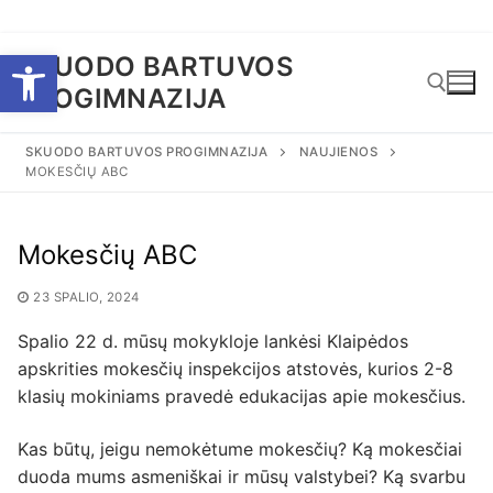
Eiti
Open toolbar
SKUODO BARTUVOS
prie
PROGIMNAZIJA
turinio
SKUODO BARTUVOS PROGIMNAZIJA
NAUJIENOS
MOKESČIŲ ABC
Ieškoti:
Mokesčių ABC
23 SPALIO, 2024
Spalio 22 d. mūsų mokykloje lankėsi Klaipėdos
apskrities mokesčių inspekcijos atstovės, kurios 2-8
klasių mokiniams pravedė edukacijas apie mokesčius.
Kas būtų, jeigu nemokėtume mokesčių? Ką mokesčiai
duoda mums asmeniškai ir mūsų valstybei? Ką svarbu