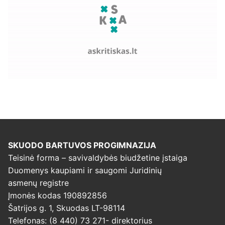
SKUODO BARTUVOS PROGIMNAZIJA
Teisinė forma – savivaldybės biudžetine įstaiga
Duomenys kaupiami ir saugomi Juridinių
asmenų registre
Įmonės kodas 190892856
Šatrijos g. 1, Skuodas LT-98114
Telefonas: (8 440) 73 271- direktorius