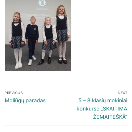
Navigacija
PREVIOUS
NEXT
tarp
Previous
Next
Moliūgų paradas
5 – 8 klasių mokiniai
įrašų
post:
post:
konkurse „SKAITĪMĀ
ŽEMAITĖŠKĀ”