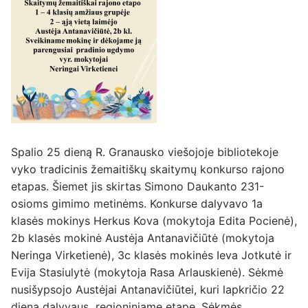
Spalio 25 dieną R. Granausko viešojoje bibliotekoje
vyko tradicinis žemaitiškų skaitymų konkurso rajono
etapas. Šiemet jis skirtas Simono Daukanto 231-
osioms gimimo metinėms. Konkurse dalyvavo 1a
klasės mokinys Herkus Kova (mokytoja Edita Pocienė),
2b klasės mokinė Austėja Antanavičiūtė (mokytoja
Neringa Virketienė), 3c klasės mokinės Ieva Jotkutė ir
Evija Stasiulytė (mokytoja Rasa Arlauskienė). Sėkmė
nusišypsojo Austėjai Antanavičiūtei, kuri lapkričio 22
dieną dalyvaus regioniniame etape. Sėkmės.