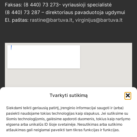
Faksas: (8 440) 73 273- vyriausioji specialistė
(8 440) 73 287 – direktoriaus pavaduotoja ugdymui
El. paštas:
rastine@bartuva.lt
,
virginijus@bartuva.lt
Tvarkyti sutikimą
Siekdami teikti geriausią patirtį, įrenginio informacijai saugoti ir (arba)
pasiekti naudojame tokias technologijas kaip slapukus. Jei sutiksime su
šiomis technologijomis, galėsime apdoroti duomenis, tokius kaip naršymo
elgsena arba unikalūs ID šioje svetainėje. Nesutikimas arba sutikimo
atšaukimas gali neigiamai paveikti tam tikras funkcijas ir funkcijas.