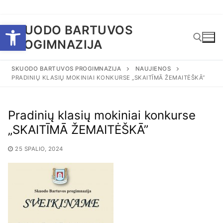
Eiti
Open toolbar
SKUODO BARTUVOS
prie
PROGIMNAZIJA
turinio
SKUODO BARTUVOS PROGIMNAZIJA
NAUJIENOS
PRADINIŲ KLASIŲ MOKINIAI KONKURSE „SKAITĪMĀ ŽEMAITĖŠKĀ”
Ieškoti:
Pradinių klasių mokiniai konkurse
„SKAITĪMĀ ŽEMAITĖŠKĀ”
25 SPALIO, 2024