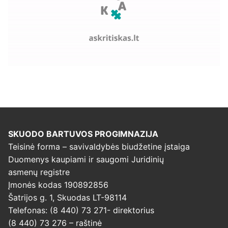
SKUODO BARTUVOS PROGIMNAZIJA
Teisinė forma – savivaldybės biudžetine įstaiga
Duomenys kaupiami ir saugomi Juridinių
asmenų registre
Įmonės kodas 190892856
Šatrijos g. 1, Skuodas LT-98114
Telefonas: (8 440) 73 271- direktorius
(8 440) 73 276 – raštinė