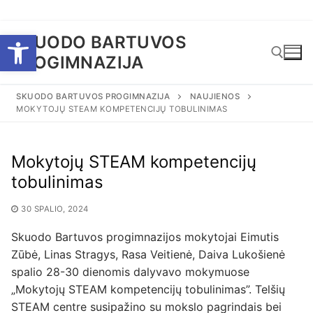
Eiti
Open toolbar
SKUODO BARTUVOS
prie
PROGIMNAZIJA
turinio
SKUODO BARTUVOS PROGIMNAZIJA
NAUJIENOS
MOKYTOJŲ STEAM KOMPETENCIJŲ TOBULINIMAS
Ieškoti:
Mokytojų STEAM kompetencijų
tobulinimas
30 SPALIO, 2024
Skuodo Bartuvos progimnazijos mokytojai Eimutis
Zūbė, Linas Stragys, Rasa Veitienė, Daiva Lukošienė
spalio 28-30 dienomis dalyvavo mokymuose
„Mokytojų STEAM kompetencijų tobulinimas”. Telšių
STEAM centre susipažino su mokslo pagrindais bei