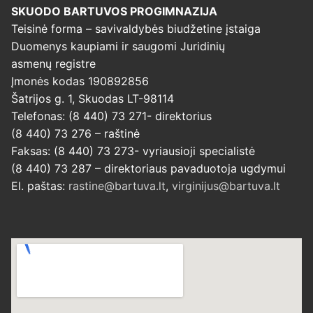
SKUODO BARTUVOS PROGIMNAZIJA
Teisinė forma – savivaldybės biudžetine įstaiga
Duomenys kaupiami ir saugomi Juridinių
asmenų registre
Įmonės kodas 190892856
Šatrijos g. 1, Skuodas LT-98114
Telefonas: (8 440) 73 271- direktorius
(8 440) 73 276 – raštinė
Faksas: (8 440) 73 273- vyriausioji specialistė
(8 440) 73 287 – direktoriaus pavaduotoja ugdymui
El. paštas:
rastine@bartuva.lt
,
virginijus@bartuva.lt