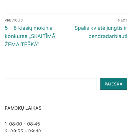
Navigacija
PREVIOUS
NEXT
tarp
Previous
Next
5 – 8 klasių mokiniai
Spalis kvietė jungtis ir
įrašų
post:
post:
konkurse „SKAITĪMĀ
bendradarbiauti
ŽEMAITĖŠKĀ”
Paieška
PAIEŠKA
PAMOKŲ LAIKAS
1. 08:00 - 08:45
2. 08:55 - 09:40