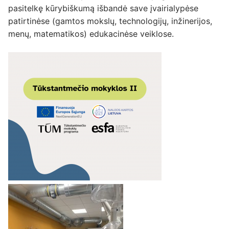
pasitelkę kūrybiškumą išbandė save įvairialypėse
patirtinėse (gamtos mokslų, technologijų, inžinerijos,
menų, matematikos) edukacinėse veiklose.