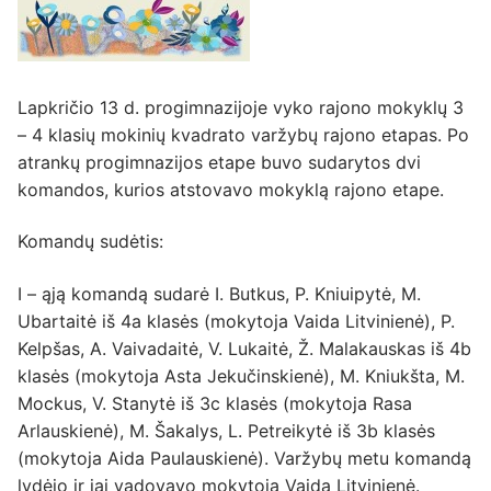
Lapkričio 13 d. progimnazijoje vyko rajono mokyklų 3
– 4 klasių mokinių kvadrato varžybų rajono etapas. Po
atrankų progimnazijos etape buvo sudarytos dvi
komandos, kurios atstovavo mokyklą rajono etape.
Komandų sudėtis:
Ⅰ – ąją komandą sudarė I. Butkus, P. Kniuipytė, M.
Ubartaitė iš 4a klasės (mokytoja Vaida Litvinienė), P.
Kelpšas, A. Vaivadaitė, V. Lukaitė, Ž. Malakauskas iš 4b
klasės (mokytoja Asta Jekučinskienė), M. Kniukšta, M.
Mockus, V. Stanytė iš 3c klasės (mokytoja Rasa
Arlauskienė), M. Šakalys, L. Petreikytė iš 3b klasės
(mokytoja Aida Paulauskienė). Varžybų metu komandą
lydėjo ir jai vadovavo mokytoja Vaida Litvinienė.