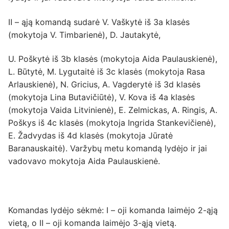
Ⅱ – ąją komandą sudarė V. Vaškytė iš 3a klasės
(mokytoja V. Timbarienė), D. Jautakytė,
U. Poškytė iš 3b klasės (mokytoja Aida Paulauskienė),
L. Būtytė, M. Lygutaitė iš 3c klasės (mokytoja Rasa
Arlauskienė), N. Gricius, A. Vagderytė iš 3d klasės
(mokytoja Lina Butavičiūtė), V. Kova iš 4a klasės
(mokytoja Vaida Litvinienė), E. Zelmickas, A. Ringis, A.
Poškys iš 4c klasės (mokytoja Ingrida Stankevičienė),
E. Žadvydas iš 4d klasės (mokytoja Jūratė
Baranauskaitė). Varžybų metu komandą lydėjo ir jai
vadovavo mokytoja Aida Paulauskienė.
Komandas lydėjo sėkmė: Ⅰ – oji komanda laimėjo 2-ąją
vietą, o Ⅱ – oji komanda laimėjo 3-ąją vietą.