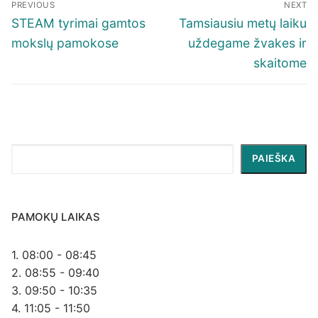
PREVIOUS
NEXT
tarp
Previous
Next
STEAM tyrimai gamtos
Tamsiausiu metų laiku
įrašų
post:
post:
mokslų pamokose
uždegame žvakes ir
skaitome
Paieška
PAIEŠKA
PAMOKŲ LAIKAS
1. 08:00 - 08:45
2. 08:55 - 09:40
3. 09:50 - 10:35
4. 11:05 - 11:50