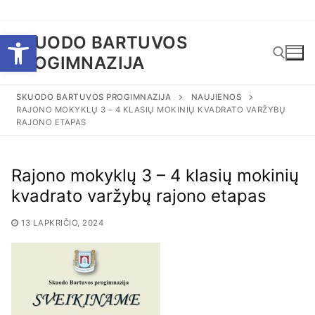
Eiti
Open toolbar
SKUODO BARTUVOS
prie
PROGIMNAZIJA
turinio
SKUODO BARTUVOS PROGIMNAZIJA
NAUJIENOS
RAJONO MOKYKLŲ 3 – 4 KLASIŲ MOKINIŲ KVADRATO VARŽYBŲ
Ieškoti:
RAJONO ETAPAS
Rajono mokyklų 3 – 4 klasių mokinių
kvadrato varžybų rajono etapas
13 LAPKRIČIO, 2024