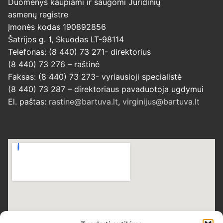
Duomenys kaupiami ir saugomi Juridinių
asmenų registre
Įmonės kodas 190892856
Šatrijos g. 1, Skuodas LT-98114
Telefonas: (8 440) 73 271- direktorius
(8 440) 73 276 – raštinė
Faksas: (8 440) 73 273- vyriausioji specialistė
(8 440) 73 287 – direktoriaus pavaduotoja ugdymui
El. paštas:
rastine@bartuva.lt
,
virginijus@bartuva.lt