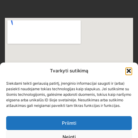
Tvarkyti sutikimą
Siekdami teikti geriausią patirtį, įrenginio informacijai saugoti ir (arba)
pasiekti naudojame tokias technologijas kaip slapukus. Jei sutiksime su
šiomis technologijomis, galėsime apdoroti duomenis, tokius kaip naršymo
elgsena arba unikalūs ID šioje svetainėje. Nesutikimas arba sutikimo
atšaukimas gali neigiamai paveikti tam tikras funkcijas ir funkcijas.
Priimti
Neigti