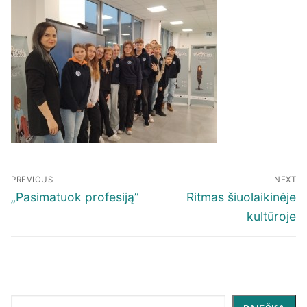
Navigacija
PREVIOUS
NEXT
tarp
Previous
Next
„Pasimatuok profesiją”
Ritmas šiuolaikinėje
įrašų
post:
post:
kultūroje
Paieška