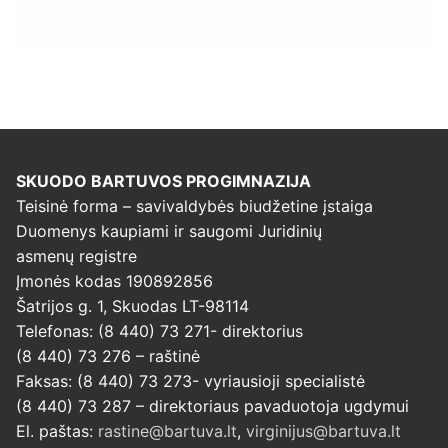
SKUODO BARTUVOS PROGIMNAZIJA
Teisinė forma – savivaldybės biudžetine įstaiga
Duomenys kaupiami ir saugomi Juridinių
asmenų registre
Įmonės kodas 190892856
Šatrijos g. 1, Skuodas LT-98114
Telefonas: (8 440) 73 271- direktorius
(8 440) 73 276 – raštinė
Faksas: (8 440) 73 273- vyriausioji specialistė
(8 440) 73 287 – direktoriaus pavaduotoja ugdymui
El. paštas:
rastine@bartuva.lt
,
virginijus@bartuva.lt