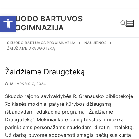
Eiti
Open toolbar
SKUODO BARTUVOS
prie
PROGIMNAZIJA
turinio
SKUODO BARTUVOS PROGIMNAZIJA
NAUJIENOS
ŽAIDŽIAME DRAUGOTEKĄ
Ieškoti:
Žaidžiame Draugoteką
18 LAPKRIČIO, 2024
Skuodo rajono savivaldybės R. Granausko bibliotekoje
7c klasės mokiniai patyrė kūrybos džiaugsmą
išbandydami edukacinę programą ,,Žaidžiame
Draugoteką”. Mokiniai kūrė dainų tekstus ir muziką
parinktiems personažams naudodami dirbtinį intelektą.
Už darbą buvome apdovanoti smagia pačių susikurta