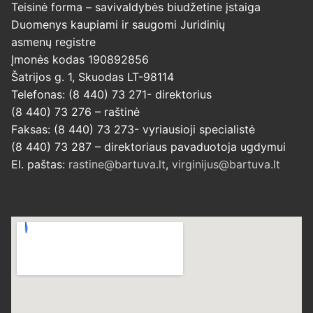
Teisinė forma – savivaldybės biudžetine įstaiga
Duomenys kaupiami ir saugomi Juridinių
asmenų registre
Įmonės kodas 190892856
Šatrijos g. 1, Skuodas LT-98114
Telefonas: (8 440) 73 271- direktorius
(8 440) 73 276 – raštinė
Faksas: (8 440) 73 273- vyriausioji specialistė
(8 440) 73 287 – direktoriaus pavaduotoja ugdymui
El. paštas:
rastine@bartuva.lt
,
virginijus@bartuva.lt