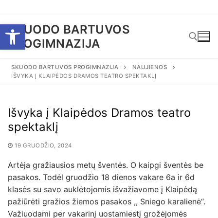
Eiti
Open toolbar
SKUODO BARTUVOS
prie
PROGIMNAZIJA
turinio
SKUODO BARTUVOS PROGIMNAZIJA
NAUJIENOS
IŠVYKA Į KLAIPĖDOS DRAMOS TEATRO SPEKTAKLĮ
Ieškoti:
Išvyka į Klaipėdos Dramos teatro
spektaklį
19 GRUODŽIO, 2024
Artėja gražiausios metų šventės. O kaipgi šventės be
pasakos. Todėl gruodžio 18 dienos vakare 6a ir 6d
klasės su savo auklėtojomis išvažiavome į Klaipėdą
pažiūrėti gražios žiemos pasakos ,, Sniego karalienė“.
Važiuodami per vakarinį uostamiestį grožėjomės