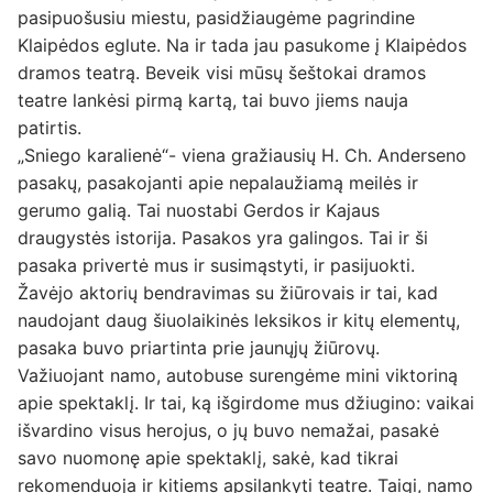
pasipuošusiu miestu, pasidžiaugėme pagrindine
Klaipėdos eglute. Na ir tada jau pasukome į Klaipėdos
dramos teatrą. Beveik visi mūsų šeštokai dramos
teatre lankėsi pirmą kartą, tai buvo jiems nauja
patirtis.
„Sniego karalienė“- viena gražiausių H. Ch. Anderseno
pasakų, pasakojanti apie nepalaužiamą meilės ir
gerumo galią. Tai nuostabi Gerdos ir Kajaus
draugystės istorija. Pasakos yra galingos. Tai ir ši
pasaka privertė mus ir susimąstyti, ir pasijuokti.
Žavėjo aktorių bendravimas su žiūrovais ir tai, kad
naudojant daug šiuolaikinės leksikos ir kitų elementų,
pasaka buvo priartinta prie jaunųjų žiūrovų.
Važiuojant namo, autobuse surengėme mini viktoriną
apie spektaklį. Ir tai, ką išgirdome mus džiugino: vaikai
išvardino visus herojus, o jų buvo nemažai, pasakė
savo nuomonę apie spektaklį, sakė, kad tikrai
rekomenduoja ir kitiems apsilankyti teatre. Taigi, namo