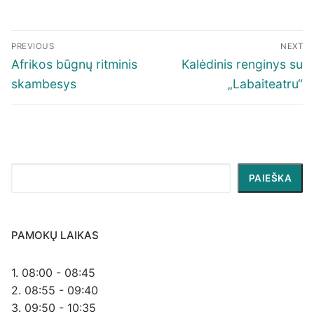
Navigacija
PREVIOUS
NEXT
tarp
Previous
Next
Afrikos būgnų ritminis
Kalėdinis renginys su
įrašų
post:
post:
skambesys
„Labaiteatru“
Paieška
PAIEŠKA
PAMOKŲ LAIKAS
1. 08:00 - 08:45
2. 08:55 - 09:40
3. 09:50 - 10:35