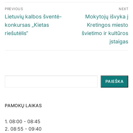
Navigacija
PREVIOUS
NEXT
tarp
Previous
Next
Lietuvių kalbos šventė-
Mokytojų išvyka į
įrašų
post:
post:
konkursas „Kietas
Kretingos miesto
riešutėlis“
švietimo ir kultūros
įstaigas
Paieška
PAIEŠKA
PAMOKŲ LAIKAS
1. 08:00 - 08:45
2. 08:55 - 09:40