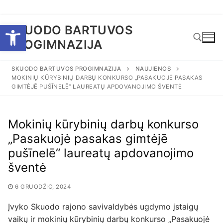
Eiti
Open toolbar
SKUODO BARTUVOS
prie
PROGIMNAZIJA
turinio
SKUODO BARTUVOS PROGIMNAZIJA
NAUJIENOS
MOKINIŲ KŪRYBINIŲ DARBŲ KONKURSO „PASAKUOJĖ PASAKAS
Ieškoti:
GIMTĖJĒ PUŠĪNELĒ“ LAUREATŲ APDOVANOJIMO ŠVENTĖ
Mokinių kūrybinių darbų konkurso
„Pasakuojė pasakas gimtėjē
pušīnelē“ laureatų apdovanojimo
šventė
6 GRUODŽIO, 2024
Įvyko Skuodo rajono savivaldybės ugdymo įstaigų
vaikų ir mokinių kūrybinių darbų konkurso „Pasakuojė