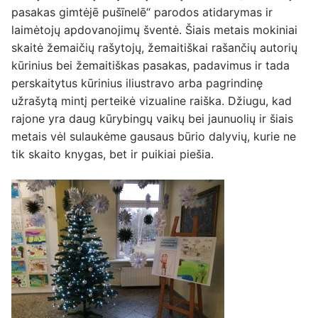
pasakas gimtėjē pušīnelē“ parodos atidarymas ir
laimėtojų apdovanojimų šventė. Šiais metais mokiniai
skaitė žemaičių rašytojų, žemaitiškai rašančių autorių
kūrinius bei žemaitiškas pasakas, padavimus ir tada
perskaitytus kūrinius iliustravo arba pagrindinę
užrašytą mintį perteikė vizualine raiška. Džiugu, kad
rajone yra daug kūrybingų vaikų bei jaunuolių ir šiais
metais vėl sulaukėme gausaus būrio dalyvių, kurie ne
tik skaito knygas, bet ir puikiai piešia.