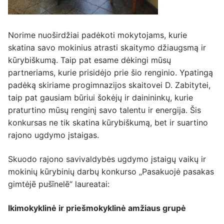
Norime nuoširdžiai padėkoti mokytojams, kurie
skatina savo mokinius atrasti skaitymo džiaugsmą ir
kūrybiškumą. Taip pat esame dėkingi mūsų
partneriams, kurie prisidėjo prie šio renginio. Ypatingą
padėką skiriame progimnazijos skaitovei D. Zabitytei,
taip pat gausiam būriui šokėjų ir dainininkų, kurie
praturtino mūsų renginį savo talentu ir energija. Šis
konkursas ne tik skatina kūrybiškumą, bet ir suartino
rajono ugdymo įstaigas.
Skuodo rajono savivaldybės ugdymo įstaigų vaikų ir
mokinių kūrybinių darbų konkurso „Pasakuojė pasakas
gimtėjē pušīnelē“ laureatai:
Ikimokyklinė ir priešmokyklinė amžiaus grupė