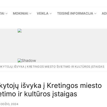
TAI
MOKINIAI
VEIKLA
TEISINĖ INFORMACIJA
AD
KYTOJŲ IŠVYKA Į KRETINGOS MIESTO ŠVIETIMO IR KULTŪROS ĮSTAIGAS
ytojų išvyka į Kretingos miesto
etimo ir kultūros įstaigas
ODŽIO, 2024