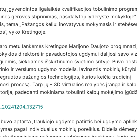
tų įgyvendintos ilgalaikės kvalifikacijos tobulinimo progr
nės gerovės stiprinimas, pasidalytoji lyderystė mokykloje“ I
is, tema „Pažangos keliu: inovatyvus mokymasis ir stebėse
os“, vyko Kretingoje.
aro metu lankėmės Kretingos Marijono Daujoto progimnazij
kyklos direktorė ir pavaduotojos ugdymui dalijosi savo viz
gijomis, siekdamos išskirtinumo švietimo srityje. Buvo prist
rinio ir verslumo ugdymo modelis, lavinantis mokinių kūry
tegruotos pažangios technologijos, kurios keičia tradicinį
si procesą. Tarp jų – 3D virtualios realybės įranga ir kalb
torija, padedanti mokiniams tobulinti kalbų mokėjimo įgūdž
 buvo aptarta įtraukiojo ugdymo patirtis bei ugdymo aplin
kymas pagal individualius mokinių poreikius. Didelis dėmes
s skaitmeniniams pažangos stebėsenos įrankiams, kurie ne 