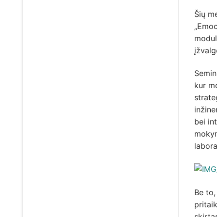
Šių me
„Emoci
modul
įžvalg
Semin
kur mo
strate
inžine
bei in
mokymo
labora
Be to,
pritai
skirta