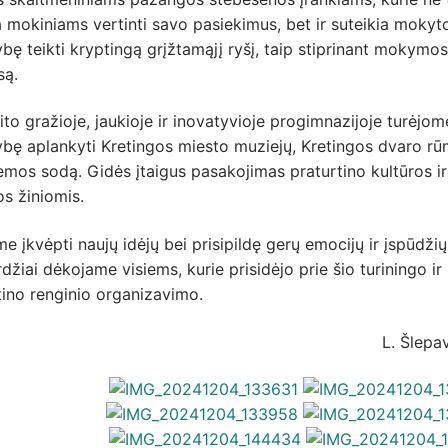
a mokiniams vertinti savo pasiekimus, bet ir suteikia moky
bę teikti kryptingą grįžtamąjį ryšį, taip stiprinant mokymos
są.
ito gražioje, jaukioje ir inovatyvioje progimnazijoje turėjom
ybę aplankyti Kretingos miesto muziejų, Kretingos dvaro r
emos sodą. Gidės įtaigus pasakojimas praturtino kultūros ir
jos žiniomis.
e įkvėpti naujų idėjų bei prisipildę gerų emocijų ir įspūdžių
džiai dėkojame visiems, kurie prisidėjo prie šio turiningo ir
tino renginio organizavimo.
L. Šlepa