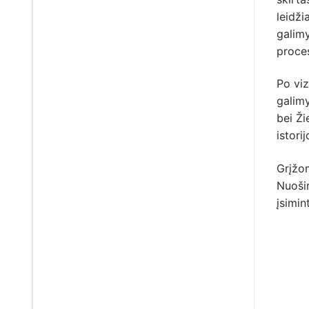
leidži
galimy
proce
Po viz
galim
bei Ži
istori
Grįžom
Nuošir
įsimin