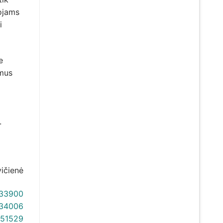
tojams
i
e
ūmus
.
vičienė