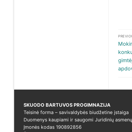
Nav
PREVIO
tar
Previ
Mokin
post:
konku
įra
gimtė
apdov
SKUODO BARTUVOS PROGIMNAZIJA
Teisinė forma – savivaldybės biudžetine įstaiga
Duomenys kaupiami ir saugomi Juridinių asmenų 
Įmonės kodas 190892856