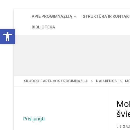
Eiti
APIE PROGIMNAZIJĄ
STRUKTŪRA IR KONTAK
prie
turinio
BIBLIOTEKA
Open toolbar
SKUODO BARTUVOS PROGIMNAZIJA
NAUJIENOS
MO
Mok
švi
Prisijungti
6 GRU