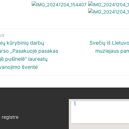
igacija
US
p
ous
Next
ių kūrybinių darbų
Svečių iš Lietuvo
post:
rso „Pasakuojė pasakas
muziejaus pa
šų
jē pušīnelē“ laureatų
anojimo šventė
registre