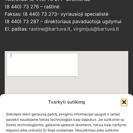
(8 440) 73 276 – raštinė
Faksas: (8 440) 73 273- vyriausioji specialistė
(8 440) 73 287 – direktoriaus pavaduotoja ugdymui
El. paštas:
rastine@bartuva.lt
,
virginijus@bartuva.lt
Tvarkyti sutikimą
Siekdami teikti geriausią patirtį, įrenginio informacijai saugoti ir (arba)
pasiekti naudojame tokias technologijas kaip slapukus. Jei sutiksime su
šiomis technologijomis, galėsime apdoroti duomenis, tokius kaip naršymo
elgsena arba unikalūs ID šioje svetainėje. Nesutikimas arba sutikimo