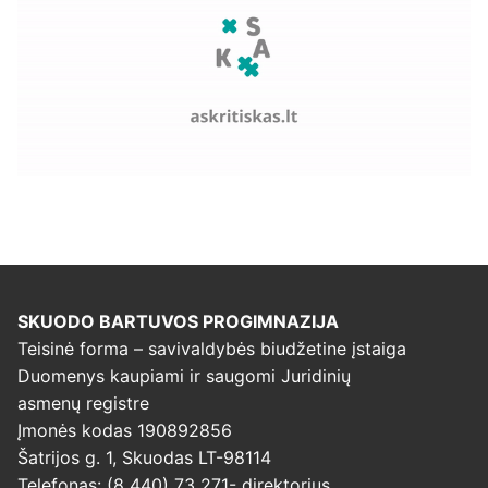
SKUODO BARTUVOS PROGIMNAZIJA
Teisinė forma – savivaldybės biudžetine įstaiga
Duomenys kaupiami ir saugomi Juridinių
asmenų registre
Įmonės kodas 190892856
Šatrijos g. 1, Skuodas LT-98114
Telefonas: (8 440) 73 271- direktorius