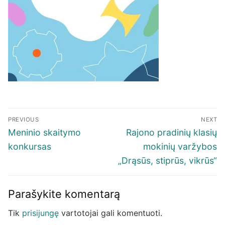
Navigacija
PREVIOUS
NEXT
tarp
Previous
Next
Meninio skaitymo
Rajono pradinių klasių
įrašų
post:
post:
konkursas
mokinių varžybos
„Drąsūs, stiprūs, vikrūs“
Parašykite komentarą
Tik
prisijungę
vartotojai gali komentuoti.