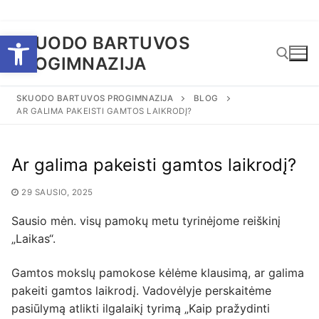
Eiti
Open toolbar
SKUODO BARTUVOS
prie
PROGIMNAZIJA
turinio
SKUODO BARTUVOS PROGIMNAZIJA
BLOG
AR GALIMA PAKEISTI GAMTOS LAIKRODĮ?
Ieškoti:
Ar galima pakeisti gamtos laikrodį?
29 SAUSIO, 2025
Sausio mėn. visų pamokų metu tyrinėjome reiškinį
„Laikas“.
Gamtos mokslų pamokose kėlėme klausimą, ar galima
pakeiti gamtos laikrodį. Vadovėlyje perskaitėme
pasiūlymą atlikti ilgalaikį tyrimą „Kaip pražydinti