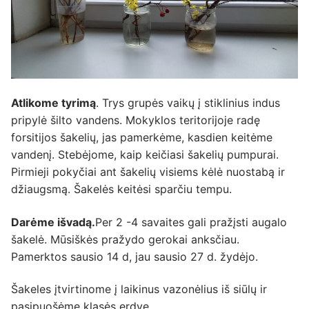
Atlikome tyrimą
. Trys grupės vaikų į stiklinius indus
pripylė šilto vandens. Mokyklos teritorijoje radę
forsitijos šakelių, jas pamerkėme, kasdien keitėme
vandenį. Stebėjome, kaip keičiasi šakelių pumpurai.
Pirmieji pokyčiai ant šakelių visiems kėlė nuostabą ir
džiaugsmą. Šakelės keitėsi sparčiu tempu.
Darėme išvadą.
Per 2 -4 savaites gali pražįsti augalo
šakelė. Mūsiškės pražydo gerokai anksčiau.
Pamerktos sausio 14 d, jau sausio 27 d. žydėjo.
Šakeles įtvirtinome į laikinus vazonėlius iš siūlų ir
pasipuošėme klasės erdvę.