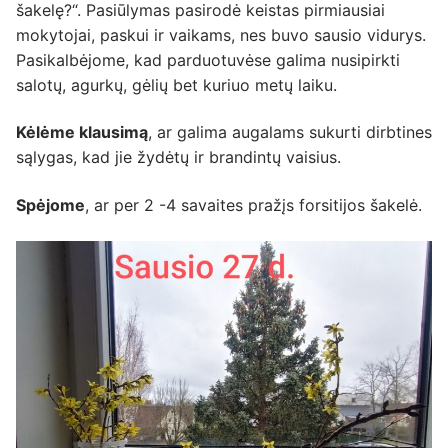
šakelę?“. Pasiūlymas pasirodė keistas pirmiausiai
mokytojai, paskui ir vaikams, nes buvo sausio vidurys.
Pasikalbėjome, kad parduotuvėse galima nusipirkti
salotų, agurkų, gėlių bet kuriuo metų laiku.
Kėlėme klausimą
, ar galima augalams sukurti dirbtines
sąlygas, kad jie žydėtų ir brandintų vaisius.
Spėjome
, ar per 2 -4 savaites pražįs forsitijos šakelė.