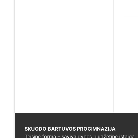
įra
SKUODO BARTUVOS PROGIMNAZIJA
Teisinė forma – savivaldybės biudžetine įstaiga