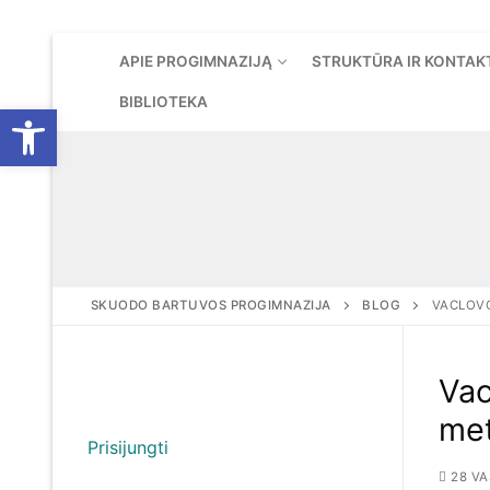
Eiti
APIE PROGIMNAZIJĄ
STRUKTŪRA IR KONTAK
prie
turinio
BIBLIOTEKA
Open toolbar
SKUODO BARTUVOS PROGIMNAZIJA
BLOG
VACLOVO
Vac
met
Prisijungti
28 VA