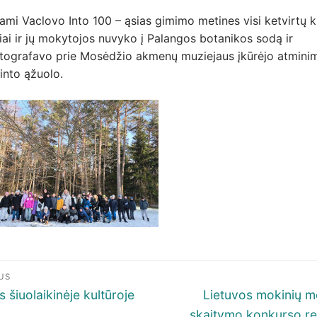
mi Vaclovo Into 100 – ąsias gimimo metines visi ketvirtų k
ai ir jų mokytojos nuvyko į Palangos botanikos sodą ir
otografavo prie Mosėdžio akmenų muziejaus įkūrėjo atmini
into ąžuolo.
igacija
US
p
ous
Next
s šiuolaikinėje kultūroje
Lietuvos mokinių m
post:
skaitymo konkurso r