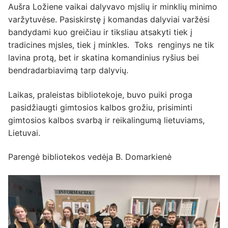
Aušra Ložiene vaikai dalyvavo mįslių ir minklių minimo
varžytuvėse. Pasiskirstę į komandas dalyviai varžėsi
bandydami kuo greičiau ir tiksliau atsakyti tiek į
tradicines mįsles, tiek į minkles. Toks renginys ne tik
lavina protą, bet ir skatina komandinius ryšius bei
bendradarbiavimą tarp dalyvių.
Laikas, praleistas bibliotekoje, buvo puiki proga
pasidžiaugti gimtosios kalbos grožiu, prisiminti
gimtosios kalbos svarbą ir reikalingumą lietuviams,
Lietuvai.
Parengė bibliotekos vedėja B. Domarkienė