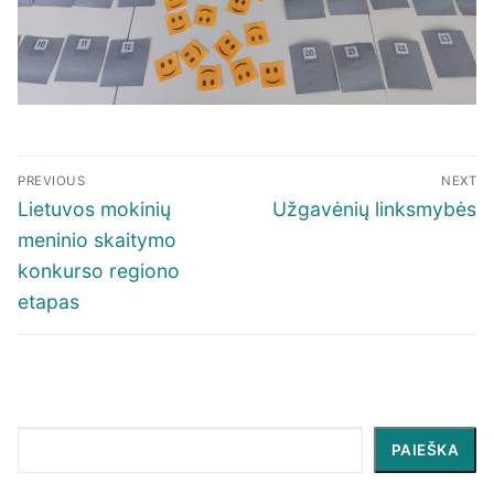
Navigacija
PREVIOUS
NEXT
tarp
Previous
Next
Lietuvos mokinių
Užgavėnių linksmybės
įrašų
post:
post:
meninio skaitymo
konkurso regiono
etapas
Paieška
PAIEŠKA