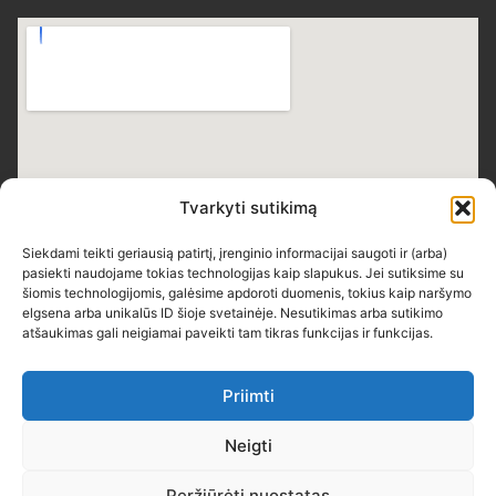
Tvarkyti sutikimą
Siekdami teikti geriausią patirtį, įrenginio informacijai saugoti ir (arba)
pasiekti naudojame tokias technologijas kaip slapukus. Jei sutiksime su
šiomis technologijomis, galėsime apdoroti duomenis, tokius kaip naršymo
elgsena arba unikalūs ID šioje svetainėje. Nesutikimas arba sutikimo
atšaukimas gali neigiamai paveikti tam tikras funkcijas ir funkcijas.
Priimti
Neigti
Teisės saugomos © 2026 Skuodo Bartuvos progimnazija
Peržiūrėti nuostatas