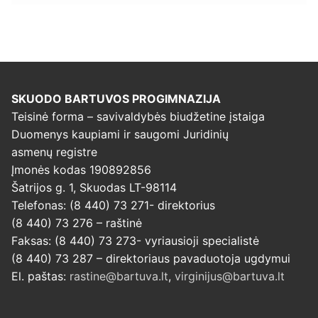
SKUODO BARTUVOS PROGIMNAZIJA
Teisinė forma – savivaldybės biudžetine įstaiga
Duomenys kaupiami ir saugomi Juridinių
asmenų registre
Įmonės kodas 190892856
Šatrijos g. 1, Skuodas LT-98114
Telefonas: (8 440) 73 271- direktorius
(8 440) 73 276 – raštinė
Faksas: (8 440) 73 273- vyriausioji specialistė
(8 440) 73 287 – direktoriaus pavaduotoja ugdymui
El. paštas:
rastine@bartuva.lt
,
virginijus@bartuva.lt