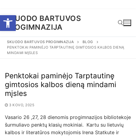
Eiti
Open toolbar
SKUODO BARTUVOS
prie
PROGIMNAZIJA
turinio
SKUODO BARTUVOS PROGIMNAZIJA
BLOG
PENKTOKAI PAMINĖJO TARPTAUTINĘ GIMTOSIOS KALBOS DIENĄ
Ieškoti:
MINDAMI MĮSLES
Penktokai paminėjo Tarptautinę
gimtosios kalbos dieną mindami
mįsles
3 KOVO, 2025
Vasario 26 ,27, 28 dienomis progimnazijos bibliotekoje
šurmuliavo penktų klasių mokiniai. Kartu su lietuvių
kalbos ir literatūros mokytojomis Irena Statkute ir