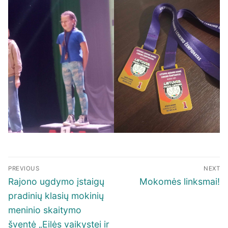
Navigacija
PREVIOUS
NEXT
tarp
Previous
Next
Rajono ugdymo įstaigų
Mokomės linksmai!
įrašų
post:
post:
pradinių klasių mokinių
meninio skaitymo
šventė „Eilės vaikystei ir