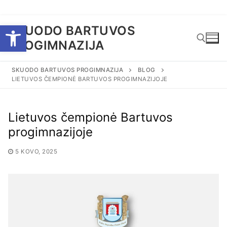
Eiti
Open toolbar
SKUODO BARTUVOS
prie
PROGIMNAZIJA
turinio
SKUODO BARTUVOS PROGIMNAZIJA
BLOG
LIETUVOS ČEMPIONĖ BARTUVOS PROGIMNAZIJOJE
Ieškoti:
Lietuvos čempionė Bartuvos
progimnazijoje
5 KOVO, 2025