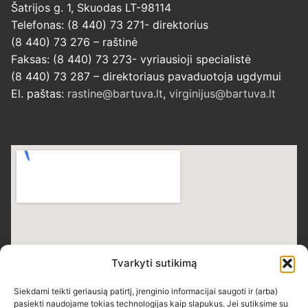
Šatrijos g. 1, Skuodas LT-98114
Telefonas: (8 440) 73 271- direktorius
(8 440) 73 276 – raštinė
Faksas: (8 440) 73 273- vyriausioji specialistė
(8 440) 73 287 – direktoriaus pavaduotoja ugdymui
El. paštas:
rastine@bartuva.lt
,
virginijus@bartuva.lt
Tvarkyti sutikimą
Siekdami teikti geriausią patirtį, įrenginio informacijai saugoti ir (arba)
pasiekti naudojame tokias technologijas kaip slapukus. Jei sutiksime su