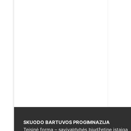
SKUODO BARTUVOS PROGIMNAZIJA
Teisinė forma – savivaldybės biudžetine įstaiga