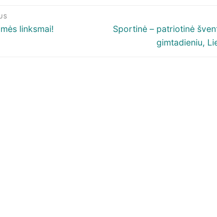
igacija
US
p
ous
Next
ės linksmai!
Sportinė – patriotinė šven
post:
gimtadieniu, Li
šų