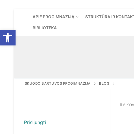
Eiti
APIE PROGIMNAZIJĄ
STRUKTŪRA IR KONTAK
prie
turinio
BIBLIOTEKA
Open toolbar
SKUODO BARTUVOS PROGIMNAZIJA
BLOG
6 KOV
Prisijungti