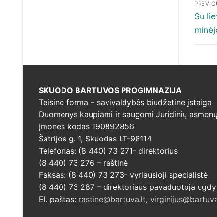
Nav
PREVIO
tar
Previ
Su li
post:
minėj
įra
SKUODO BARTUVOS PROGIMNAZIJA
Teisinė forma – savivaldybės biudžetine įstaiga
Duomenys kaupiami ir saugomi Juridinių asmenų 
Įmonės kodas 190892856
Šatrijos g. 1, Skuodas LT-98114
Telefonas: (8 440) 73 271- direktorius
(8 440) 73 276 – raštinė
Faksas: (8 440) 73 273- vyriausioji specialistė
(8 440) 73 287 – direktoriaus pavaduotoja ugd
El. paštas:
rastine@bartuva.lt
,
virginijus@bartuva