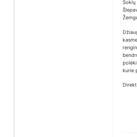
Šokių 
Šlepav
Žemgul
Džiaug
kasmet
rengin
bendru
polėki
kurie 
Direk