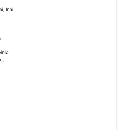
i, Inai
s
inio
ų,