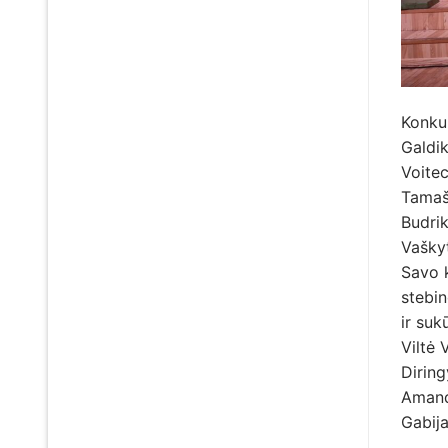
Konkur
Galdik
Voite
Tamaš
Budrik
Vašky
Savo k
stebin
ir suk
Viltė 
Diring
Amanda
Gabija