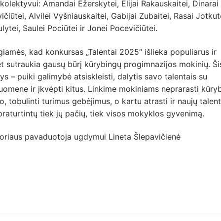
kolektyvui: Amandai Ežerskytei, Elijai Rakauskaitei, Dinarai
ičiūtei, Alvilei Vyšniauskaitei, Gabijai Zubaitei, Rasai Jotkute
ytei, Saulei Pociūtei ir Jonei Pocevičiūtei.
iamės, kad konkursas „Talentai 2025“ išlieka populiarus ir
 sutraukia gausų būrį kūrybingų progimnazijos mokinių. Ši
ys – puiki galimybė atsiskleisti, dalytis savo talentais su
omene ir įkvėpti kitus. Linkime mokiniams neprarasti kūryb
o, tobulinti turimus gebėjimus, o kartu atrasti ir naujų talent
praturtintų tiek jų pačių, tiek visos mokyklos gyvenimą.
toriaus pavaduotoja ugdymui Lineta Šlepavičienė