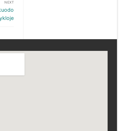
NEXT
kuodo
kloje