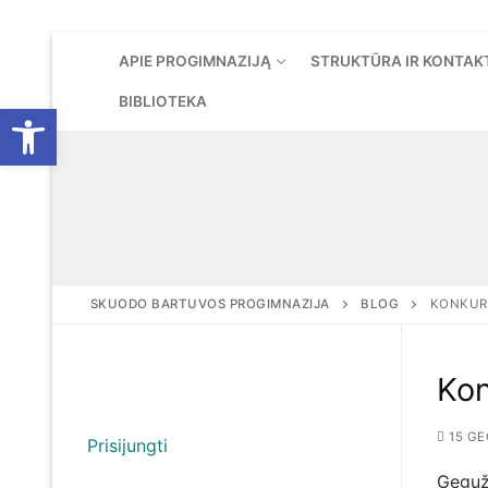
Eiti
APIE PROGIMNAZIJĄ
STRUKTŪRA IR KONTAK
prie
turinio
BIBLIOTEKA
Open toolbar
SKUODO BARTUVOS PROGIMNAZIJA
BLOG
KONKURS
Kon
15 GE
Prisijungti
Gegužė