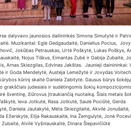
se dalyvavo jaunosios dailininkės Simona Simutytė ir Patric
aitė. Muzikantai: Eglė Gedgaudaitė, Danielius Pocius, Jov
chovič, Jokūbas Petrauskas, Urtė Poškytė, Lukas Poškys, A
auskaitė, Nojus Tiškus, Eimantas Zubė ir Gabija Zubaitė, J
is, Arnas Skiezgilas, Edvinas Jakštas. Jaunieji dainininkai: V
tė ir Goda Mendelytė, Austėja Lemežytė ir Jovydas Voitech
ūrybos kūrinį skaitė Daniela Zabitytė. Gausus būrys šokėjų
o grakščiais judesiais ir sudėtingomis šokių kompozicijomis
ūrė šventinę, žiūrovus įtraukiančią nuotaiką. Šiais metais šo
Vaškytė, Ieva Jotkutė, Rasa Jotkutė, Saulė Pociūtė, Gerda
ytė, Daniela Jautakytė, Mėta Skiezgilaitė, Akvilė Jonušaitė,
 Ežerskytė, Elija Rakauskaitė, Ina Žemgulytė, Jonė Pocevi
 Zubaitė, Alvilė Vyšniauskaitė, Dinara Šlepavičiūtė