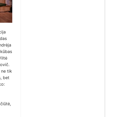
ija
ydas
ndrėja
okūbas
iltė
ovič.
 ne tik
, bet
ko:
čiūtė,