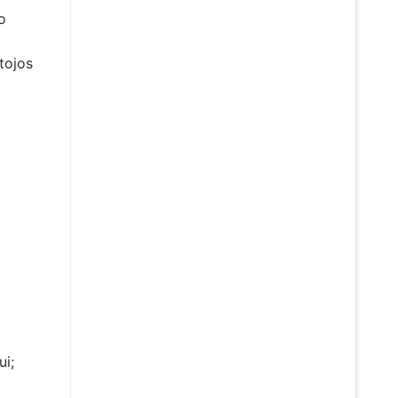
o
tojos
ui;