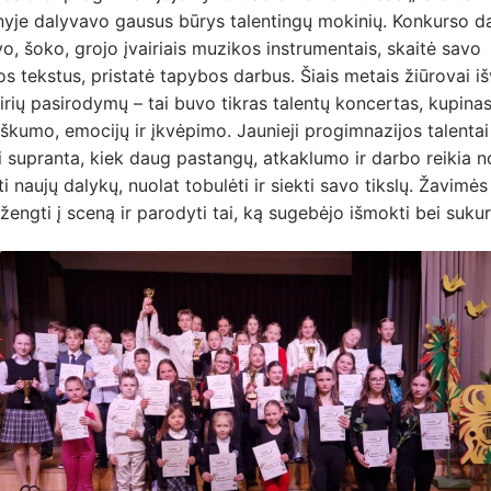
yje dalyvavo gausus būrys talentingų mokinių. Konkurso da
o, šoko, grojo įvairiais muzikos instrumentais, skaitė savo
s tekstus, pristatė tapybos darbus. Šiais metais žiūrovai i
irių pasirodymų – tai buvo tikras talentų koncertas, kupina
škumo, emocijų ir įkvėpimo. Jaunieji progimnazijos talentai
i supranta, kiek daug pastangų, atkaklumo ir darbo reikia n
i naujų dalykų, nuolat tobulėti ir siekti savo tikslų. Žavimės
žengti į sceną ir parodyti tai, ką sugebėjo išmokti bei sukur