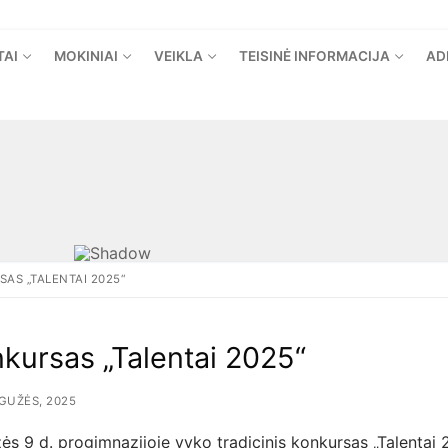
TAI
MOKINIAI
VEIKLA
TEISINĖ INFORMACIJA
AD
AS „TALENTAI 2025“
kursas „Talentai 2025“
GUŽĖS, 2025
s 9 d. progimnazijoje vyko tradicinis konkursas „Talentai 