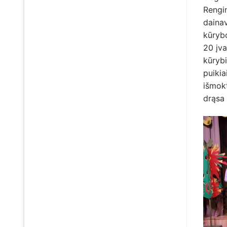
Rengin
dainav
kūrybo
20 įva
kūrybi
puikia
išmokt
drąsa 