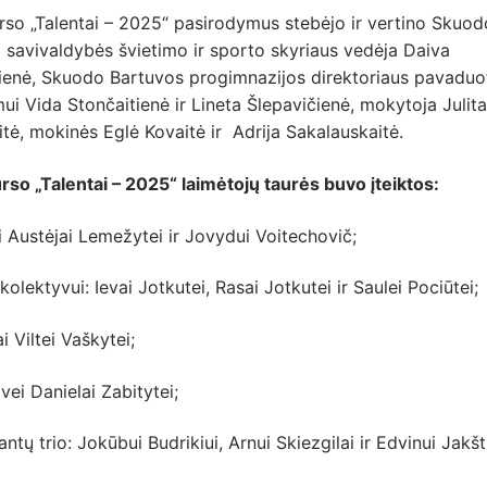
rso „Talentai – 2025“ pasirodymus stebėjo ir vertino Skuod
 savivaldybės švietimo ir sporto skyriaus vedėja Daiva
ienė, Skuodo Bartuvos progimnazijos direktoriaus pavaduo
i Vida Stončaitienė ir Lineta Šlepavičienė, mokytoja Julita
tė, mokinės Eglė Kovaitė ir Adrija Sakalauskaitė.
so „Talentai – 2025“ laimėtojų taurės buvo įteiktos:
 Austėjai Lemežytei ir Jovydui Voitechovič;
kolektyvui: Ievai Jotkutei, Rasai Jotkutei ir Saulei Pociūtei;
i Viltei Vaškytei;
vei Danielai Zabitytei;
ntų trio: Jokūbui Budrikiui, Arnui Skiezgilai ir Edvinui Jakšt