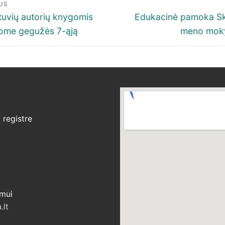
igacija
US
p
ous
Next
etuvių autorių knygomis
Edukacinė pamoka S
post:
ome gegužės 7-ąją
meno moky
šų
registre
ymui
.lt