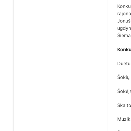
Konku
rajono
Jonuš
ugdymu
Šiemai
Konkur
Duetui
Šokių 
Šokėja
Skaito
Muzika