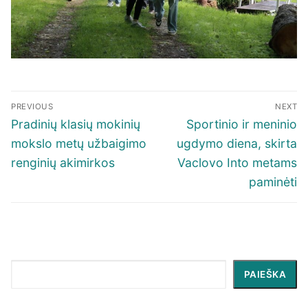
Navigacija
PREVIOUS
NEXT
tarp
Previous
Next
Pradinių klasių mokinių
Sportinio ir meninio
įrašų
post:
post:
mokslo metų užbaigimo
ugdymo diena, skirta
renginių akimirkos
Vaclovo Into metams
paminėti
Paieška
PAIEŠKA