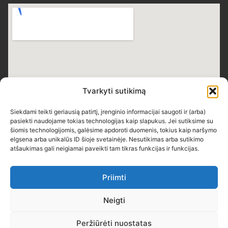
Tvarkyti sutikimą
Siekdami teikti geriausią patirtį, įrenginio informacijai saugoti ir (arba)
pasiekti naudojame tokias technologijas kaip slapukus. Jei sutiksime su
šiomis technologijomis, galėsime apdoroti duomenis, tokius kaip naršymo
elgsena arba unikalūs ID šioje svetainėje. Nesutikimas arba sutikimo
atšaukimas gali neigiamai paveikti tam tikras funkcijas ir funkcijas.
Priimti
Neigti
Teisės saugomos © 2026 Skuodo Bartuvos progimnazija
Peržiūrėti nuostatas