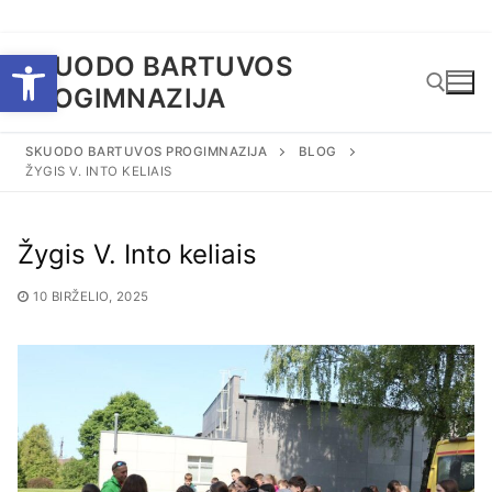
Eiti
Open toolbar
SKUODO BARTUVOS
prie
PROGIMNAZIJA
turinio
SKUODO BARTUVOS PROGIMNAZIJA
BLOG
ŽYGIS V. INTO KELIAIS
Ieškoti:
Žygis V. Into keliais
10 BIRŽELIO, 2025