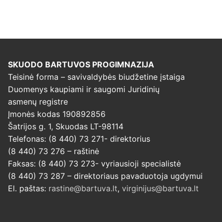
SKUODO BARTUVOS PROGIMNAZIJA
Teisinė forma – savivaldybės biudžetine įstaiga
Duomenys kaupiami ir saugomi Juridinių
asmenų registre
Įmonės kodas 190892856
Šatrijos g. 1, Skuodas LT-98114
Telefonas: (8 440) 73 271- direktorius
(8 440) 73 276 – raštinė
Faksas: (8 440) 73 273- vyriausioji specialistė
(8 440) 73 287 – direktoriaus pavaduotoja ugdymui
El. paštas:
rastine@bartuva.lt
,
virginijus@bartuva.lt