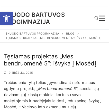
Eiti
Open toolbar
SKUODO BARTUVOS
prie
PROGIMNAZIJA
turinio
SKUODO BARTUVOS PROGIMNAZIJA
BLOG
TĘSIAMAS PROJEKTAS „MES BENDRUOMENĖ 5“: IŠVYKA Į MOSĖDĮ
Ieškoti:
Tęsiamas projektas „Mes
bendruomenė 5“: išvyka į Mosėdį
19 BIRŽELIO, 2025
Trečiadienio rytą toliau įgyvendinant neformalaus
ugdymo projektą
„Mes bendruomenė 5“
, specialiųjų
(lavinamųjų) klasių mokiniai kartu su savo
mokytojomis ir padėjėjais leidosi į edukacinę išvyką į
Mosėdį – Vaclovo Into akmenų muziejų.