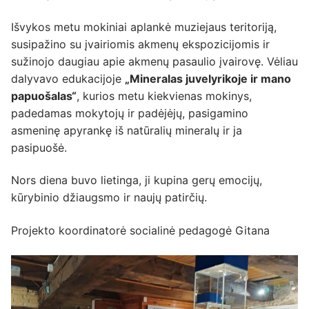
Išvykos metu mokiniai aplankė muziejaus teritoriją,
susipažino su įvairiomis akmenų ekspozicijomis ir
sužinojo daugiau apie akmenų pasaulio įvairovę. Vėliau
dalyvavo edukacijoje
„Mineralas juvelyrikoje ir mano
papuošalas“
, kurios metu kiekvienas mokinys,
padedamas mokytojų ir padėjėjų, pasigamino
asmeninę apyrankę iš natūralių mineralų ir ja
pasipuošė.
Nors diena buvo lietinga, ji kupina gerų emocijų,
kūrybinio džiaugsmo ir naujų patirčių.
Projekto koordinatorė socialinė pedagogė Gitana