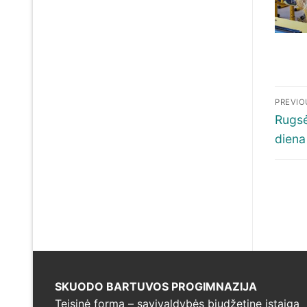
Nav
PREVIO
tar
Previ
Rugsė
post:
diena
įra
SKUODO BARTUVOS PROGIMNAZIJA
Teisinė forma – savivaldybės biudžetine įstaiga