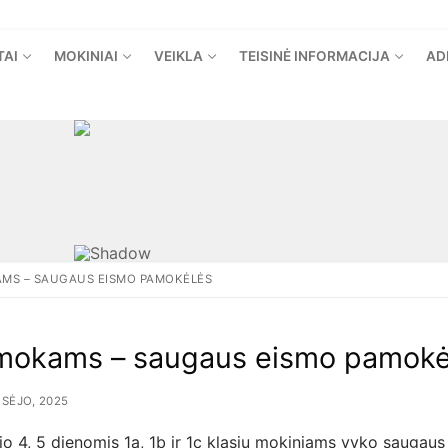
TAI
MOKINIAI
VEIKLA
TEISINĖ INFORMACIJA
AD
MS – SAUGAUS EISMO PAMOKĖLĖS
mokams – saugaus eismo pamokė
SĖJO, 2025
o 4, 5 dienomis 1a, 1b ir 1c klasių mokiniams vyko saugau