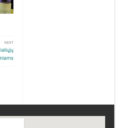
NEXT
aliųjų
iniams