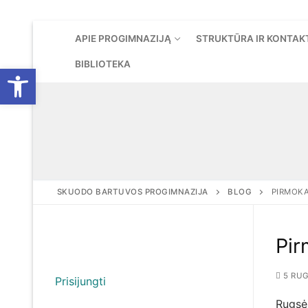
Eiti
APIE PROGIMNAZIJĄ
STRUKTŪRA IR KONTAK
prie
turinio
BIBLIOTEKA
Open toolbar
SKUODO BARTUVOS PROGIMNAZIJA
BLOG
PIRMOKA
Pir
5 RUG
Prisijungti
Rugsėj