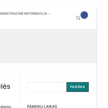
MINISTRACINĖ INFORMACIJA
Ieškoti:
lės
Paieška
PAIEŠKA
s eismo
PAMOKŲ LAIKAS