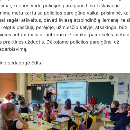
imai, kuriuos vedė policijos pareigūnė Lina Tiškuvienė.
imų metu kartu su policijos pareigūne vaikai prisiminė, ka
ai segėti atšvaitus, dėvėti šviesą atspindinčią liemenę, teisi
i elgtis pėsčiųjų perėjoje, užmiesčio kelyje, atsakingai būti
iems automobiliu ar autobusu. Pirmokai pamokėles metu at
as praktines užduotis. Dėkojame policijos pareigūnei už
adarbiavimą.
linė pedagogė Edita