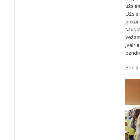
užsiėm
Užsiėm
tinkam
saugia
vežam
įvairi
bendr
Socia