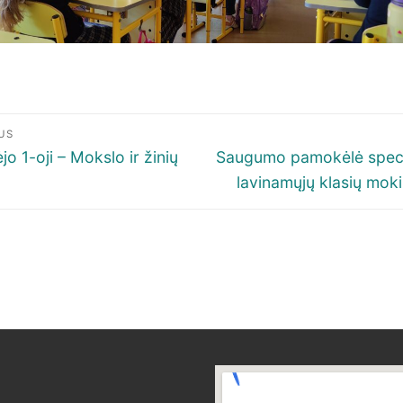
igacija
US
p
ous
Next
jo 1-oji – Mokslo ir žinių
Saugumo pamokėlė speci
post:
lavinamųjų klasių mok
šų