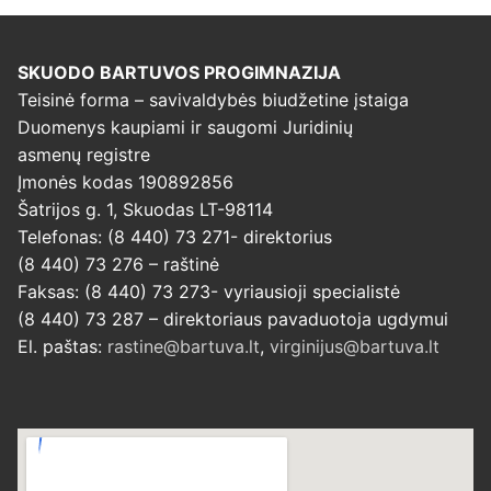
SKUODO BARTUVOS PROGIMNAZIJA
Teisinė forma – savivaldybės biudžetine įstaiga
Duomenys kaupiami ir saugomi Juridinių
asmenų registre
Įmonės kodas 190892856
Šatrijos g. 1, Skuodas LT-98114
Telefonas: (8 440) 73 271- direktorius
(8 440) 73 276 – raštinė
Faksas: (8 440) 73 273- vyriausioji specialistė
(8 440) 73 287 – direktoriaus pavaduotoja ugdymui
El. paštas:
rastine@bartuva.lt
,
virginijus@bartuva.lt