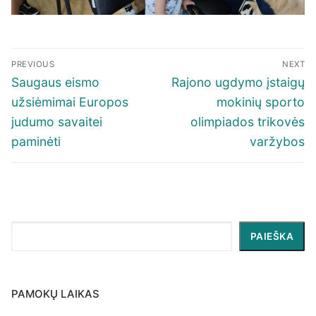
Navigacija
PREVIOUS
NEXT
tarp
Previous
Next
Saugaus eismo
Rajono ugdymo įstaigų
įrašų
post:
post:
užsiėmimai Europos
mokinių sporto
judumo savaitei
olimpiados trikovės
paminėti
varžybos
Paieška
PAIEŠKA
PAMOKŲ LAIKAS