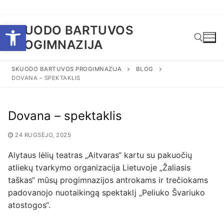
Eiti
Open toolbar
SKUODO BARTUVOS
prie
PROGIMNAZIJA
turinio
SKUODO BARTUVOS PROGIMNAZIJA
BLOG
DOVANA – SPEKTAKLIS
Ieškoti:
Dovana – spektaklis
24 RUGSĖJO, 2025
Alytaus lėlių teatras „Aitvaras“ kartu su pakuočių
atliekų tvarkymo organizacija Lietuvoje „Žaliasis
taškas“ mūsų progimnazijos antrokams ir trečiokams
padovanojo nuotaikingą spektaklį „Peliuko Švariuko
atostogos“.