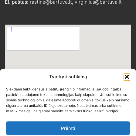
El. paštas:
rastine@bartuva.lt
,
virginijus@bartuva.lt
Tvarkyti sutikimą
Siekdami teikti geriausią patirtį, įrenginio informacijai saugoti ir (arba)
pasiekti naudojame tokias technologijas kaip slapukus. Jei sutiksime su
šiomis technologijomis, galėsime apdoroti duomenis, tokius kaip naršymo
elgsena arba unikalūs ID šioje svetainėje. Nesutikimas arba sutikimo
atšaukimas gali neigiamai paveikti tam tikras funkcijas ir funkcijas.
Priimti