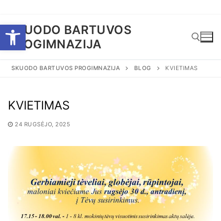
Eiti
Open toolbar
SKUODO BARTUVOS
prie
PROGIMNAZIJA
turinio
SKUODO BARTUVOS PROGIMNAZIJA
BLOG
KVIETIMAS
Ieškoti:
KVIETIMAS
24 RUGSĖJO, 2025