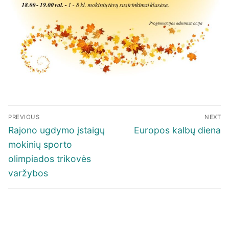
Navigacija
PREVIOUS
NEXT
tarp
Previous
Next
Rajono ugdymo įstaigų
Europos kalbų diena
įrašų
post:
post:
mokinių sporto
olimpiados trikovės
varžybos