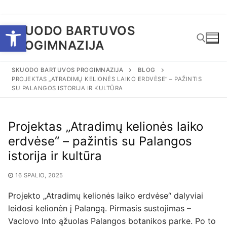
Eiti
Open toolbar
SKUODO BARTUVOS
prie
PROGIMNAZIJA
turinio
SKUODO BARTUVOS PROGIMNAZIJA
BLOG
PROJEKTAS „ATRADIMŲ KELIONĖS LAIKO ERDVĖSE“ – PAŽINTIS
Ieškoti:
SU PALANGOS ISTORIJA IR KULTŪRA
Projektas „Atradimų kelionės laiko
erdvėse“ – pažintis su Palangos
istorija ir kultūra
16 SPALIO, 2025
Projekto „Atradimų kelionės laiko erdvėse“ dalyviai
leidosi kelionėn į Palangą. Pirmasis sustojimas –
Vaclovo Into ąžuolas Palangos botanikos parke. Po to