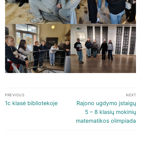
Navigacija
PREVIOUS
NEXT
tarp
Previous
Next
1c klasė bibliotekoje
Rajono ugdymo įstaigų
įrašų
post:
post:
5 – 8 klasių mokinių
matematikos olimpiada