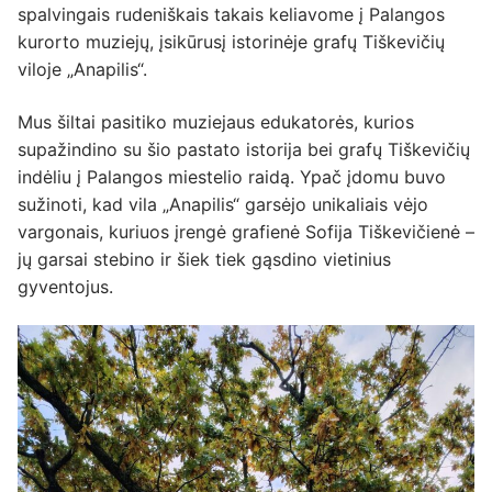
spalvingais rudeniškais takais keliavome į Palangos
kurorto muziejų, įsikūrusį istorinėje grafų Tiškevičių
viloje „Anapilis“.
Mus šiltai pasitiko muziejaus edukatorės, kurios
supažindino su šio pastato istorija bei grafų Tiškevičių
indėliu į Palangos miestelio raidą. Ypač įdomu buvo
sužinoti, kad vila „Anapilis“ garsėjo unikaliais vėjo
vargonais, kuriuos įrengė grafienė Sofija Tiškevičienė –
jų garsai stebino ir šiek tiek gąsdino vietinius
gyventojus.