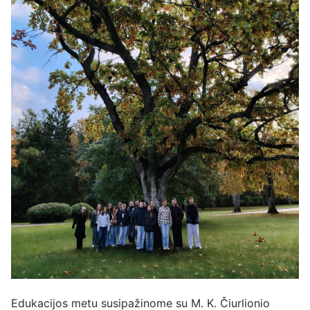
Edukacijos metu susipažinome su M. K. Čiurlionio