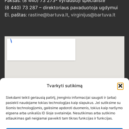
Faksas: (8 440) 73 273- vyriausioji specialistė
(8 440) 73 287 – direktoriaus pavaduotoja ugdymui
El. paštas:
rastine@bartuva.lt
,
virginijus@bartuva.lt
Tvarkyti sutikimą
Siekdami teikti geriausią patirtį, įrenginio informacijai saugoti ir (arba)
pasiekti naudojame tokias technologijas kaip slapukus. Jei sutiksime su
šiomis technologijomis, galėsime apdoroti duomenis, tokius kaip naršymo
elgsena arba unikalūs ID šioje svetainėje. Nesutikimas arba sutikimo
atšaukimas gali neigiamai paveikti tam tikras funkcijas ir funkcijas.