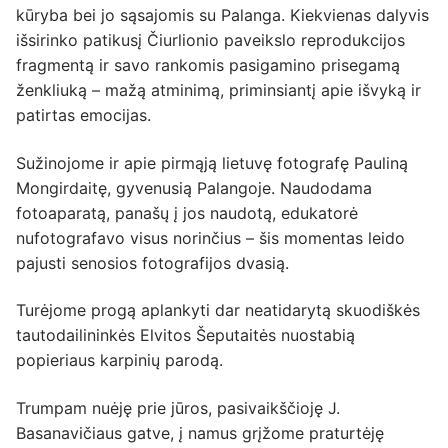
kūryba bei jo sąsajomis su Palanga. Kiekvienas dalyvis
išsirinko patikusį Čiurlionio paveikslo reprodukcijos
fragmentą ir savo rankomis pasigamino prisegamą
ženkliuką – mažą atminimą, priminsiantį apie išvyką ir
patirtas emocijas.
Sužinojome ir apie pirmąją lietuvę fotografę Pauliną
Mongirdaitę, gyvenusią Palangoje. Naudodama
fotoaparatą, panašų į jos naudotą, edukatorė
nufotografavo visus norinčius – šis momentas leido
pajusti senosios fotografijos dvasią.
Turėjome progą aplankyti dar neatidarytą skuodiškės
tautodailininkės Elvitos Šeputaitės nuostabią
popieriaus karpinių parodą.
Trumpam nuėję prie jūros, pasivaikščioję J.
Basanavičiaus gatve, į namus grįžome praturtėję