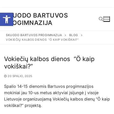
Eiti
Open toolbar
SKUODO BARTUVOS
prie
PROGIMNAZIJA
turinio
SKUODO BARTUVOS PROGIMNAZIJA
BLOG
VOKIEČIŲ KALBOS DIENOS “Ö KAIP VOKIŠKAI?”
Ieškoti:
Vokiečių kalbos dienos “Ö kaip
vokiškai?”
20 SPALIO, 2025
Spalio 14-15 dienomis Bartuvos progimnazijos
mokiniai jau 10-us metus aktyviai įsijungė į visoje
Lietuvoje organizuojamą Vokiečių kalbos dienų “Ö kaip
vokiškai?” projektą.