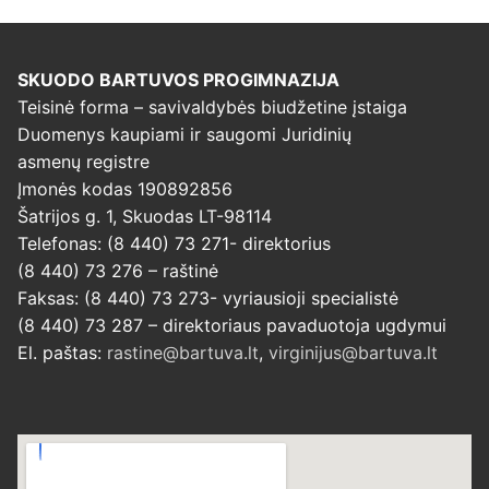
SKUODO BARTUVOS PROGIMNAZIJA
Teisinė forma – savivaldybės biudžetine įstaiga
Duomenys kaupiami ir saugomi Juridinių
asmenų registre
Įmonės kodas 190892856
Šatrijos g. 1, Skuodas LT-98114
Telefonas: (8 440) 73 271- direktorius
(8 440) 73 276 – raštinė
Faksas: (8 440) 73 273- vyriausioji specialistė
(8 440) 73 287 – direktoriaus pavaduotoja ugdymui
El. paštas:
rastine@bartuva.lt
,
virginijus@bartuva.lt