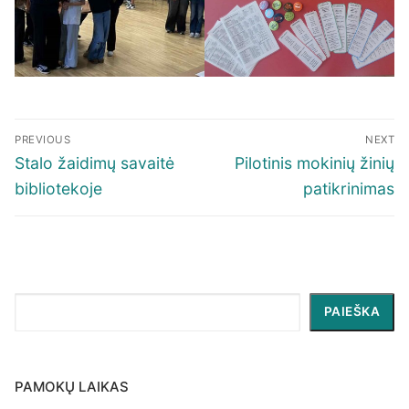
Navigacija
PREVIOUS
NEXT
tarp
Previous
Next
Stalo žaidimų savaitė
Pilotinis mokinių žinių
įrašų
post:
post:
bibliotekoje
patikrinimas
Paieška
PAIEŠKA
PAMOKŲ LAIKAS