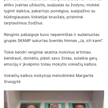
atliko įvairias užduotis, susijusias su žodynu, mokėsi
lyginti daiktus, pakartojo pomėgius, susipažino su
būdingiausiais Vokietijai bruožais, prisiminė
tarptautinius žodžius.
Renginio pabaigoje buvo nepamirštas ir sudainuotas
grupės SKAMP sukurtas šventės himnas „Ja, ich kann“.
Tokie bendri renginiai skatina mokinius artimiau
bendrauti, domėtis, plėsti savo žinias, suteikia gerų
emocijų ir įkvėpimo toliau mokytis vokiečių kalbos.
Vokiečių kalbos mokytoja metodininkė Margarita
Sruogytė