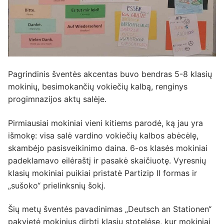
Pagrindinis šventės akcentas buvo bendras 5-8 klasių
mokinių, besimokančių vokiečių kalbą, renginys
progimnazijos aktų salėje.
Pirmiausiai mokiniai vieni kitiems parodė, ką jau yra
išmokę: visa salė vardino vokiečių kalbos abėcėlę,
skambėjo pasisveikinimo daina. 6-os klasės mokiniai
padeklamavo eilėraštį ir pasakė skaičiuotę. Vyresnių
klasių mokiniai puikiai pristatė Partizip II formas ir
„sušoko“ prielinksnių šokį.
Šių metų šventės pavadinimas „Deutsch an Stationen“
pakvietė mokinius dirbti klasių stotelėse, kur mokiniai