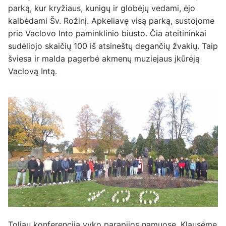
parką, kur kryžiaus, kunigų ir globėjų vedami, ėjo
kalbėdami Šv. Rožinį. Apkeliavę visą parką, sustojome
prie Vaclovo Into paminklinio biusto. Čia ateitininkai
sudėliojo skaičių 100 iš atsineštų degančių žvakių. Taip
šviesa ir malda pagerbė akmenų muziejaus įkūrėją
Vaclovą Intą.
Toliau konferencija vyko parapijos namuose. Klausėme