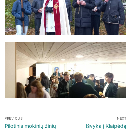
Navigacija
PREVIOUS
NEXT
tarp
Previous
Next
Pilotinis mokinių žinių
Išvyka į Klaipėdą