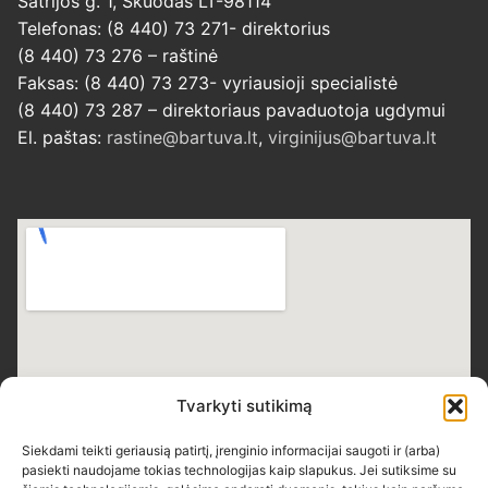
Šatrijos g. 1, Skuodas LT-98114
Telefonas: (8 440) 73 271- direktorius
(8 440) 73 276 – raštinė
Faksas: (8 440) 73 273- vyriausioji specialistė
(8 440) 73 287 – direktoriaus pavaduotoja ugdymui
El. paštas:
rastine@bartuva.lt
,
virginijus@bartuva.lt
Tvarkyti sutikimą
Siekdami teikti geriausią patirtį, įrenginio informacijai saugoti ir (arba)
pasiekti naudojame tokias technologijas kaip slapukus. Jei sutiksime su