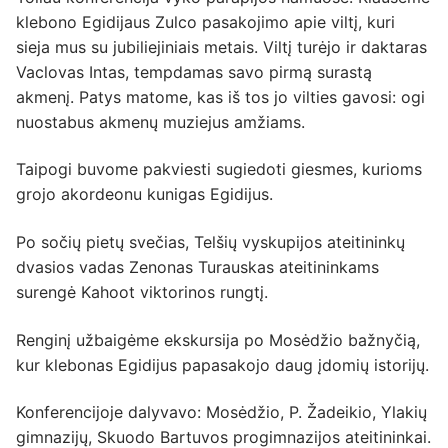
klebono Egidijaus Zulco pasakojimo apie viltį, kuri
sieja mus su jubiliejiniais metais. Viltį turėjo ir daktaras
Vaclovas Intas, tempdamas savo pirmą surastą
akmenį. Patys matome, kas iš tos jo vilties gavosi: ogi
nuostabus akmenų muziejus amžiams.
Taipogi buvome pakviesti sugiedoti giesmes, kurioms
grojo akordeonu kunigas Egidijus.
Po sočių pietų svečias, Telšių vyskupijos ateitininkų
dvasios vadas Zenonas Turauskas ateitininkams
surengė Kahoot viktorinos rungtį.
Renginį užbaigėme ekskursija po Mosėdžio bažnyčią,
kur klebonas Egidijus papasakojo daug įdomių istorijų.
Konferencijoje dalyvavo: Mosėdžio, P. Žadeikio, Ylakių
gimnazijų, Skuodo Bartuvos progimnazijos ateitininkai.