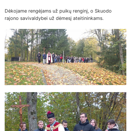
Dėkojame rengėjams už puikų renginį, o Skuodo
rajono savivaldybei už dėmesį ateitininkams.