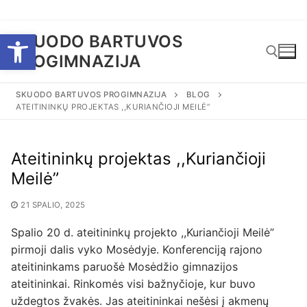
Eiti
Open toolbar
SKUODO BARTUVOS
prie
PROGIMNAZIJA
turinio
SKUODO BARTUVOS PROGIMNAZIJA
BLOG
ATEITININKŲ PROJEKTAS ,,KURIANČIOJI MEILĖ”
Ieškoti:
Ateitininkų projektas ,,Kuriančioji
Meilė”
21 SPALIO, 2025
Spalio 20 d. ateitininkų projekto ,,Kuriančioji Meilė”
pirmoji dalis vyko Mosėdyje. Konferenciją rajono
ateitininkams paruošė Mosėdžio gimnazijos
ateitininkai. Rinkomės visi bažnyčioje, kur buvo
uždegtos žvakės. Jas ateitininkai nešėsi į akmenų