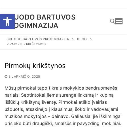
Eiti
Open toolbar
SKUODO BARTUVOS
prie
PROGIMNAZIJA
turinio
SKUODO BARTUVOS PROGIMNAZIJA
BLOG
PIRMOKŲ KRIKŠTYNOS
Ieškoti:
Pirmokų krikštynos
3 LAPKRIČIO, 2025
Mūsų pirmokai tapo tikrais mokyklos bendruomenės
nariais! Septintokai jiems surengė linksmą ir kupiną
iššūkių Krikštynų šventę. Pirmokai atliko įvairias
užduotis, atsakinėjo į klausimus, šoko ir vadovaujami
muzikos mokytojos – dainavo. Galiausiai jie iškilmingai
prisiekė būti draugiški, smalsūs ir pavyzdingi mokiniai.