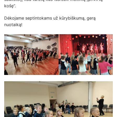
košę“.
Dėkojame septintokams už kūrybiškumą, gerą
nuotaiką!