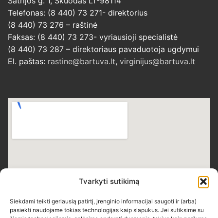
Šatrijos g. 1, Skuodas LT-98114
Telefonas: (8 440) 73 271- direktorius
(8 440) 73 276 – raštinė
Faksas: (8 440) 73 273- vyriausioji specialistė
(8 440) 73 287 – direktoriaus pavaduotoja ugdymui
El. paštas:
rastine@bartuva.lt
,
virginijus@bartuva.lt
Tvarkyti sutikimą
Siekdami teikti geriausią patirtį, įrenginio informacijai saugoti ir (arba)
pasiekti naudojame tokias technologijas kaip slapukus. Jei sutiksime su