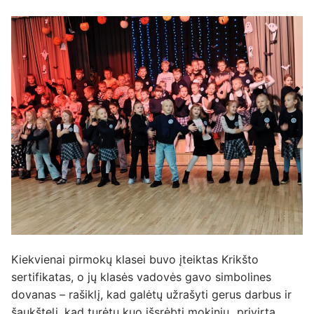
Kiekvienai pirmokų klasei buvo įteiktas Krikšto
sertifikatas, o jų klasės vadovės gavo simbolines
dovanas – rašiklį, kad galėtų užrašyti gerus darbus ir
šaukštelį, kad turėtų kuo išsrėbti mokinių „privirtą