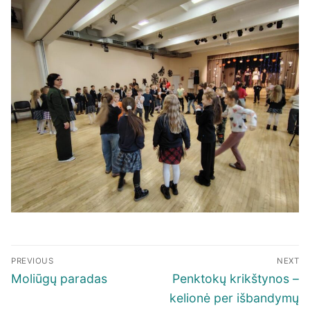
Navigacija
PREVIOUS
NEXT
tarp
Previous
Next
Moliūgų paradas
Penktokų krikštynos –
įrašų
post:
post:
kelionė per išbandymų