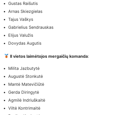
Gustas Raišutis
Arnas Skiezgielas
Tajus Vaškys
Gabrielius Sendrauskas
Elijus Valužis
Dovydas Augutis
II vietos laimėtojos mergaičių komanda
:
Milita Jazbutytė
Augustė Stonkutė
Mantė Matevičiūtė
Gerda Diringytė
Agmilė Indriuškaitė
Viltė Kontrimaitė