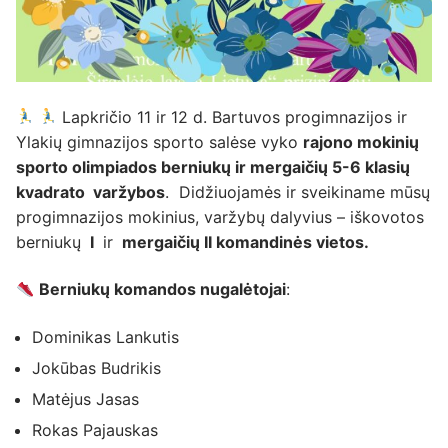
Lapkričio 11 ir 12 d. Bartuvos progimnazijos ir
Ylakių gimnazijos sporto salėse vyko
rajono mokinių
sporto olimpiados berniukų ir mergaičių 5-6 klasių
kvadrato varžybos
. Didžiuojamės ir sveikiname mūsų
progimnazijos mokinius, varžybų dalyvius – iškovotos
berniukų
I
ir
mergaičių II komandinės vietos.
Berniukų komandos nugalėtojai
:
Dominikas Lankutis
Jokūbas Budrikis
Matėjus Jasas
Rokas Pajauskas