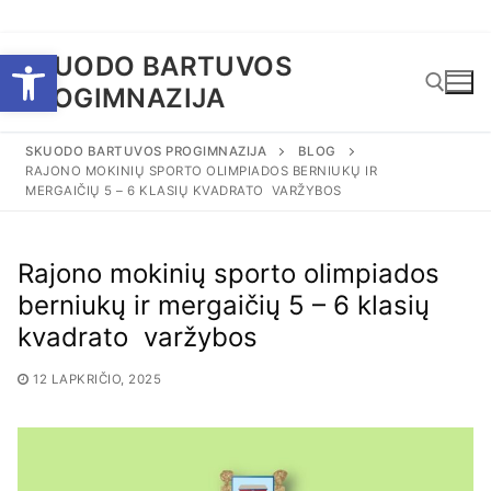
Eiti
Open toolbar
SKUODO BARTUVOS
prie
PROGIMNAZIJA
turinio
SKUODO BARTUVOS PROGIMNAZIJA
BLOG
RAJONO MOKINIŲ SPORTO OLIMPIADOS BERNIUKŲ IR
Ieškoti:
MERGAIČIŲ 5 – 6 KLASIŲ KVADRATO VARŽYBOS
Rajono mokinių sporto olimpiados
berniukų ir mergaičių 5 – 6 klasių
kvadrato varžybos
12 LAPKRIČIO, 2025