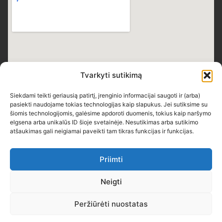
Tvarkyti sutikimą
Siekdami teikti geriausią patirtį, įrenginio informacijai saugoti ir (arba)
pasiekti naudojame tokias technologijas kaip slapukus. Jei sutiksime su
šiomis technologijomis, galėsime apdoroti duomenis, tokius kaip naršymo
elgsena arba unikalūs ID šioje svetainėje. Nesutikimas arba sutikimo
atšaukimas gali neigiamai paveikti tam tikras funkcijas ir funkcijas.
Priimti
Neigti
Teisės saugomos © 2026 Skuodo Bartuvos progimnazija
Peržiūrėti nuostatas