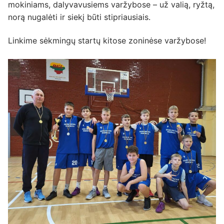
mokiniams, dalyvavusiems varžybose – už valią, ryžtą,
norą nugalėti ir siekį būti stipriausiais.
Linkime sėkmingų startų kitose zoninėse varžybose!