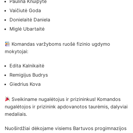
Paulina Knuipytė
Vaičiutė Goda
Donielaitė Daniela
Miglė Ubartaitė
Komandas varžyboms ruošė fizinio ugdymo
mokytojai:
Edita Kalnikaitė
Remigijus Budrys
Giedrius Kova
Sveikiname nugalėtojus ir prizininkus! Komandos
nugalėtojos ir prizinink apdovanotos taurėmis, dalyviai
medaliais.
Nuoširdžiai dėkojame visiems Bartuvos progimnazijos