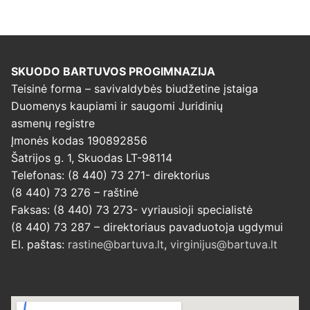
SKUODO BARTUVOS PROGIMNAZIJA
Teisinė forma – savivaldybės biudžetine įstaiga
Duomenys kaupiami ir saugomi Juridinių
asmenų registre
Įmonės kodas 190892856
Šatrijos g. 1, Skuodas LT-98114
Telefonas: (8 440) 73 271- direktorius
(8 440) 73 276 – raštinė
Faksas: (8 440) 73 273- vyriausioji specialistė
(8 440) 73 287 – direktoriaus pavaduotoja ugdymui
El. paštas:
rastine@bartuva.lt
,
virginijus@bartuva.lt