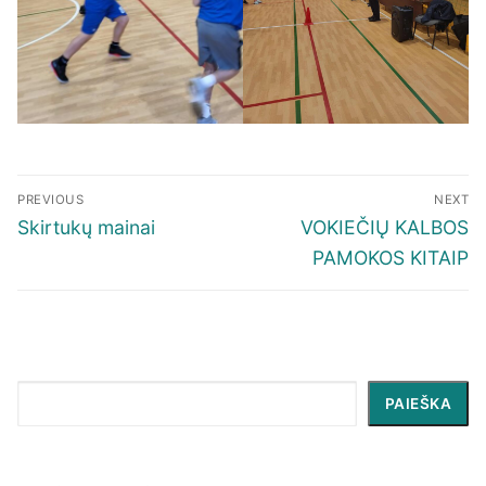
Navigacija
PREVIOUS
NEXT
tarp
Previous
Next
Skirtukų mainai
VOKIEČIŲ KALBOS
įrašų
post:
post:
PAMOKOS KITAIP
Paieška
PAIEŠKA